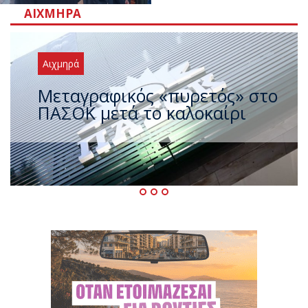
ΑΙΧΜΗΡΆ
Αιχμηρά
Και πριν και μετά τον
πρωθυπουργό ο Τσίπρας στη
ΔΕΘ