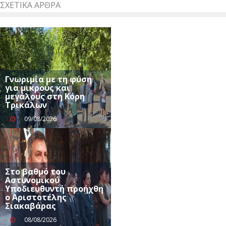
ΣΧΕΤΙΚΆ ΆΡΘΡΑ
Γνωριμία με τη φύση
για μικρούς και
μεγάλους στη Κόρη
Τρικάλων
09/08/2026
Στο βαθμό του
Αστυνομικού
Υποδιευθυντή προήχθη
ο Αριστοτέλης
Σιακαβάρας
08/08/2026