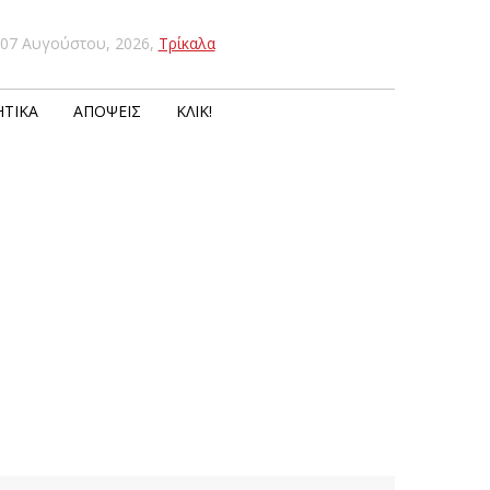
07 Αυγούστου, 2026
,
Τρίκαλα
ΤΙΚΆ
ΑΠΌΨΕΙΣ
ΚΛΙΚ!