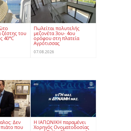
ρώτο
Πωλείται πολυτελής
 ζέστης του
μεζονέτα 3ου- 4ου
ς 40°C
ορόφου στη πλατεία
Αγρότισσας
07.08.2026
αλος: Δεν
Η ΙΑΠΩΝΙΚΗ παραμένει
 πιάτο που
Χορηγός Ονοματοδοσίας