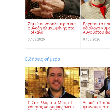
Ζητείται νοσηλεύτρια για
Ερχεται το π
φύλαξη ηλικιωμένης στα
αξιόλογο κύμα
Τρίκαλα
Αυγούστου έω
07.08.2026
07.08.2026
Ειδήσεις σήμερα
Γ. Σακελλαρίου: Μπορεί
Ξεσπά ο Τσιάκ
κάποιος να συμπεράνει τι
φτύνουμε στο