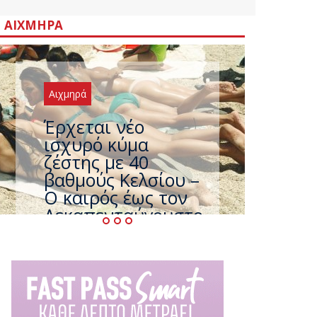
ΑΙΧΜΗΡΆ
Αιχμηρά
Άφαντος ο
Τσίπρας… την ώρα
που η χώρα
καίγεται