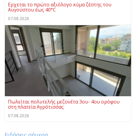
Ερχεται το πρώτο αξιόλογο κύμα ζέστης του
Αυγούστου έως 40°C
07.08.2026
Πωλείται πολυτελής μεζονέτα 3ου- 4ου ορόφου
στη πλατεία Αγρότισσας
07.08.2026
Ειδήσεις σήμερα