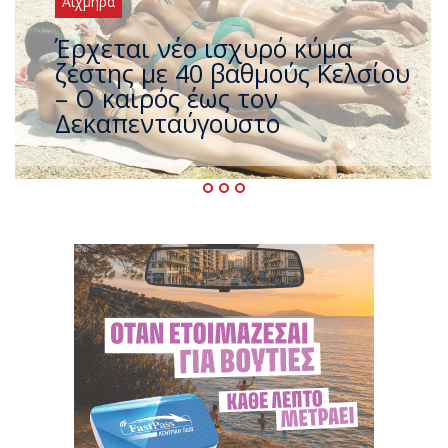
Αιχμηρά
Άφαντος ο Τσίπρας… την ώρα
που η χώρα καίγεται