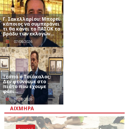
Γ. Σακελλαρίου: Μπορεί
κάποιος να συμπεράνει
τι θα κάνει το ΠΑΣΟΚ το
βράδυ των εκλογών…
07/08/2026
Ξεσπά ο Τσιάκαλος:
Δεν φτύνουμε στο
πιάτο που έχουμε
φάει…
07/08/2026
ΑΙΧΜΗΡΆ