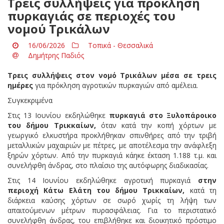
Τρεις συλλήψεις για πρόκληση
πυρκαγιάς σε περιοχές του
νομού Τρικάλων
16/06/2026
Τοπικά - Θεσσαλικά
Δημήτρης Παδιός
Τρεις συλλήψεις στον νομό Τρικάλων μέσα σε τρεις
ημέρες
για πρόκληση αγροτικών πυρκαγιών από αμέλεια.
Συγκεκριμένα
Στις 13 Ιουνίου εκδηλώθηκε
πυρκαγιά στο Ξυλοπάροικο
του δήμου Τρικκαίων,
όταν κατά την κοπή χόρτων με
γεωργικό ελκυστήρα προκλήθηκαν σπινθήρες από την τριβή
μεταλλικών μαχαιριών με πέτρες, με αποτέλεσμα την ανάφλεξη
ξηρών χόρτων. Από την πυρκαγιά κάηκε έκταση 1.188 τ.μ. και
συνελήφθη άνδρας, στο πλαίσιο της αυτόφωρης διαδικασίας.
Στις 14 Ιουνίου εκδηλώθηκε αγροτική πυρκαγιά
στην
περιοχή Κάτω Ελάτη του δήμου Τρικκαίων,
κατά τη
διάρκεια καύσης χόρτων σε σωρό χωρίς τη λήψη των
απαιτούμενων μέτρων πυρασφάλειας. Για το περιστατικό
συνελήφθη άνδρας, του επιβλήθηκε και διοικητικό πρόστιμο