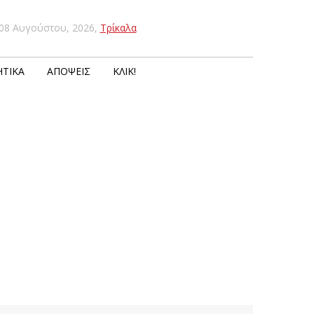
08 Αυγούστου, 2026
,
Τρίκαλα
ΤΙΚΆ
ΑΠΌΨΕΙΣ
ΚΛΙΚ!