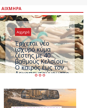
ΑΙΧΜΗΡΆ
Αιχμηρά
Άφαντος ο
Τσίπρας… την ώρα
που η χώρα
καίγεται