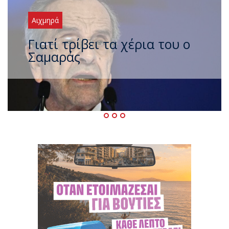
Αιχμηρά
Ξαναχτύπησαν