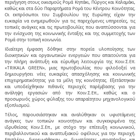
περιήγηση στους οικισμούς Ρομά Κηπάκι, Πύργος και Καλαμάκι,
καθώς και στα δύο Παραρτήματα Ρομά του Κέντρου Κοινότητας.
Οι εκπρόσωποι του Συμβουλίου της Ευρώπης είχαν την
ευκαιρία να ενημερωθούν για τις παρεχόμενες υπηρεσίες, τις
τοπικές ανάγκες και τις πρωτοβουλίες που αναπτύσσονται για
την ενίσχυση της κοινωνικής ένταξης και της συμμετοχής των
Ρομά στην τοπική κοινωνία.
Ιδιαίτερη έμφαση δόθηκε στην πορεία υλοποίησης των
διοικητικών και οργανωτικών ενεργειών που απαιτούνται για
την πλήρη ανάπτυξη και εύρυθμη λειτουργία της Κοιν.Σ.Επ.
«TRIKALA GREEN», μιας πρωτοβουλίας που φιλοδοξεί να
δημιουργήσει νέες ευκαιρίες απασχόλησης και κοινωνικής
επιχειρηματικότητας για τα μέλη της κοινότητας. Εξετάστηκαν
και υποδείχθηκαν πιθανές περιοχές παρέμβασης για την
ανάληψη εργασιών από την Κοιν.Σ.Επ., καθώς και ο
προσωρινός χώρος φύλαξης του απαραίτητου μηχανολογικού
εξοπλισμού.
Τέλος, παρουσιάστηκαν και αναλύθηκαν οι υφιστάμενες
ανάγκες των τοπικών κοινοτήτων και συγκεκριμένα της
ιδρυθείσας Κοιν.Σ.Επ., με στόχο την επίτευξη κοινωνικού,
περιβαλλοντικού και αναπτυξιακού οφέλους για την περιοχή.
Επιπλέον, διερευνήθηκαν οι δυνατότητες υποστήριξης και