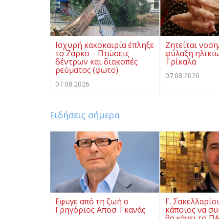
Ισχυρή κακοκαιρία έπληξε
Ζητείται νοση
το Ζάρκο – Πτώσεις
φύλαξη ηλικι
δέντρων και διακοπές
Τρίκαλα
ρεύματος (φωτο)
07.08.2026
07.08.2026
Ειδήσεις σήμερα
Eφυγε από τη ζωή ο
Γ. Σακελλαρίο
Γρηγόριος Αποσ. Γκανάς
κάποιος να συ
θα κάνει το Π