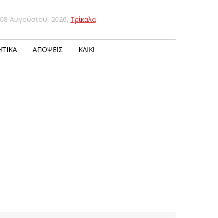
08 Αυγούστου, 2026
,
Τρίκαλα
ΤΙΚΆ
ΑΠΌΨΕΙΣ
ΚΛΙΚ!