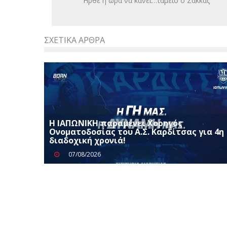
Ήρθε η ώρα να κάνει…ταμείο ο Σακκάς
ΣΧΕΤΙΚΆ ΆΡΘΡΑ
Η ΙΑΠΩΝΙΚΗ παραμένει Χορηγός
Ονοματοδοσίας του Α.Σ. Καρδίτσας για 4η
διαδοχική χρονιά!
07/08/2026