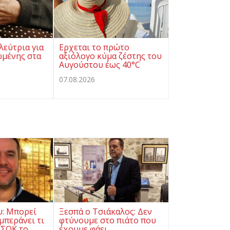
λεύτρια για
Ερχεται το πρώτο
ωμένης στα
αξιόλογο κύμα ζέστης του
Αυγούστου έως 40°C
07.08.2026
υ: Μπορεί
Ξεσπά ο Τσιάκαλος: Δεν
μπεράνει τι
φτύνουμε στο πιάτο που
ΑΣΟΚ το
έχουμε φάει…