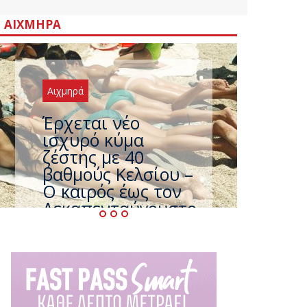
ΑΙΧΜΗΡΆ
Αιχμηρά
Άφαντος ο
Τσίπρας… την ώρα
που η χώρα
καίγεται