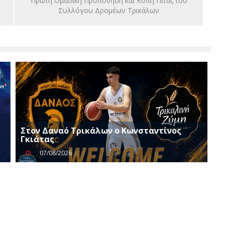
Πρώτη Ομαδική Προπόνηση και Κοπή Πίτας του
Συλλόγου Δρομέων Τρικάλων
Στον Δαναό Τρικάλων ο Κωνσταντίνος
Γκιάτας
07/08/2026