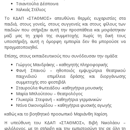
Τσιαντούλα Δέσποινα
Χαλκιάς Στέλιος
Το ΚΔΑΠ «ΣΤΑΘΜΟΣ» απευθύνει θερμές ευχαριστίες στα
παιδιά, στους γονείς, στους συγγενείς και στους φίλους των
παιδιών που στήριξαν αυτή την προσπάθεια και μοιράστηκαν
μαζί μας τη χαρά της συμμετοχής. Χωρίς τη δική τους
υποστήριξη, αυτή η όμορφη εμπειρία δεν θα μπορούσε να
πραγματοποιηθεί.
Επίσης, στους εκπαιδευτικούς που συνόδευσαν την ομάδα:
Γιώργος Μανδράκης – καθηγητής πληροφορικής
Φανή Σπανού – ηθοποιός εμψυχώτρια θεατρικού
παιχνιδιού επιμέλεια δράσης και διοργάνωσης
συμμετοχής στο φεστιβάλ
Σταυρούλα Φωτειάδου -καθηγήτρια μουσικής
Μαρία Μπλούτσου – θεατρολόγος
Γλυκερία Στεφανή – καθηγήτρια γερμανικών
Ντίνα Οικονομίδου – καθηγήτρια φυσικής αγωγής
καθώς και το βοηθητικό προσωπικό Μαριάνθη Χαρίση.
Η υπεύθυνη του ΚΔΑΠ «ΣΤΑΘΜΟΣ», Βιβή Νικολάου –
φιλόλογος, με τη στήριξη και την εμπιστοσύνη της σε όλη τη