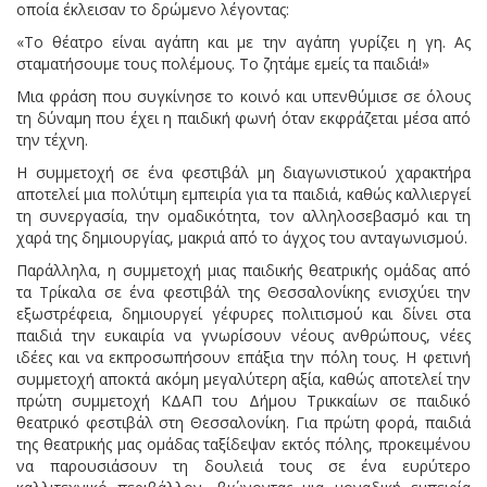
οποία έκλεισαν το δρώμενο λέγοντας:
«Το θέατρο είναι αγάπη και με την αγάπη γυρίζει η γη. Ας
σταματήσουμε τους πολέμους. Το ζητάμε εμείς τα παιδιά!»
Μια φράση που συγκίνησε το κοινό και υπενθύμισε σε όλους
τη δύναμη που έχει η παιδική φωνή όταν εκφράζεται μέσα από
την τέχνη.
Η συμμετοχή σε ένα φεστιβάλ μη διαγωνιστικού χαρακτήρα
αποτελεί μια πολύτιμη εμπειρία για τα παιδιά, καθώς καλλιεργεί
τη συνεργασία, την ομαδικότητα, τον αλληλοσεβασμό και τη
χαρά της δημιουργίας, μακριά από το άγχος του ανταγωνισμού.
Παράλληλα, η συμμετοχή μιας παιδικής θεατρικής ομάδας από
τα Τρίκαλα σε ένα φεστιβάλ της Θεσσαλονίκης ενισχύει την
εξωστρέφεια, δημιουργεί γέφυρες πολιτισμού και δίνει στα
παιδιά την ευκαιρία να γνωρίσουν νέους ανθρώπους, νέες
ιδέες και να εκπροσωπήσουν επάξια την πόλη τους. Η φετινή
συμμετοχή αποκτά ακόμη μεγαλύτερη αξία, καθώς αποτελεί την
πρώτη συμμετοχή ΚΔΑΠ του Δήμου Τρικκαίων σε παιδικό
θεατρικό φεστιβάλ στη Θεσσαλονίκη. Για πρώτη φορά, παιδιά
της θεατρικής μας ομάδας ταξίδεψαν εκτός πόλης, προκειμένου
να παρουσιάσουν τη δουλειά τους σε ένα ευρύτερο