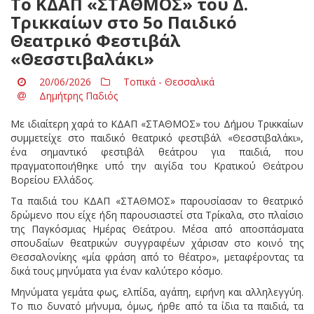
Το ΚΔΑΠ «ΣΤΑΘΜΟΣ» του Δ.
Τρικκαίων στο 5ο Παιδικό
Θεατρικό Φεστιβάλ
«Θεσστιβαλάκι»
20/06/2026
Τοπικά - Θεσσαλικά
Δημήτρης Παδιός
Με ιδιαίτερη χαρά το ΚΔΑΠ «ΣΤΑΘΜΟΣ» του Δήμου Τρικκαίων
συμμετείχε στο παιδικό θεατρικό φεστιβάλ «Θεσστιβαλάκι»,
ένα σημαντικό φεστιβάλ θεάτρου για παιδιά, που
πραγματοποιήθηκε υπό την αιγίδα του Κρατικού Θεάτρου
Βορείου Ελλάδος.
Τα παιδιά του ΚΔΑΠ «ΣΤΑΘΜΟΣ» παρουσίασαν το θεατρικό
δρώμενο που είχε ήδη παρουσιαστεί στα Τρίκαλα, στο πλαίσιο
της Παγκόσμιας Ημέρας Θεάτρου. Μέσα από αποσπάσματα
σπουδαίων θεατρικών συγγραφέων χάρισαν στο κοινό της
Θεσσαλονίκης «μία φράση από το θέατρο», μεταφέροντας τα
δικά τους μηνύματα για έναν καλύτερο κόσμο.
Μηνύματα γεμάτα φως, ελπίδα, αγάπη, ειρήνη και αλληλεγγύη.
Το πιο δυνατό μήνυμα, όμως, ήρθε από τα ίδια τα παιδιά, τα