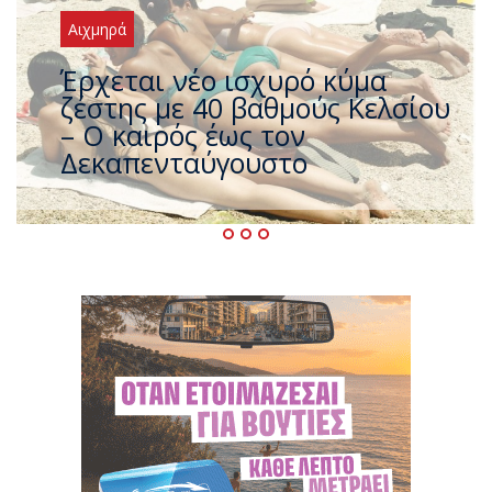
Αιχμηρά
Άφαντος ο Τσίπρας… την ώρα
που η χώρα καίγεται