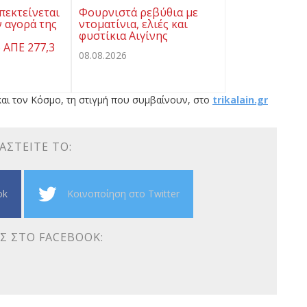
πεκτείνεται
Φουρνιστά ρεβύθια με
 αγορά της
ντοματίνια, ελιές και
φυστίκια Αιγίνης
 ΑΠΕ 277,3
08.08.2026
αι τον Κόσμο, τη στιγμή που συμβαίνουν, στο
trikalain.gr
ΑΣΤΕΊΤΕ ΤΟ:
ok
Κοινοποίηση στο Twitter
Σ ΣΤΟ FACEBOOK: