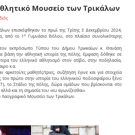
Αθλητικό Μουσείο των Τρικάλων
διός
άλων επισκέφθηκαν το πρωί της Τρίτης 3 Δεκεμβρίου 2024,
ο
α, από το 1
Γυμνάσιο Βόλου, στο πλαίσιο συνολικότερης
 τον εκπρόσωπο Τύπου του Δήμου Τρικκαίων κ. Θανάση
ε βάση την αθλητική ιστορία της πόλης. Εμφαση δόθηκε σε
τερα τον ελληνικό αθλητισμό στον στίβο, στην ποδηλασία,
ιρο κ.α.
 αρκετοί/ες μαθητές/τριες, συζήτηση έγινε και για στοιχεία
ως τον πρώτο στην ιστορία του ελληνικού ποδοσφαίρου ξένο
Τ), το Στάδιο της πόλης, δώρα ομάδων που βρίσκονται στο
αλλά και τη σημασία του «ευ αγωνίζεσθαι».
ο Λαογραφικό Μουσείο των Τρικάλων.