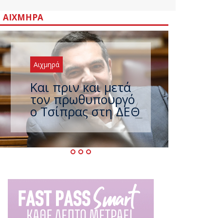
ΑΙΧΜΗΡΆ
Αιχμηρά
Έρχεται νέο
ισχυρό κύμα
ζέστης με 40
βαθμούς Κελσίου –
Ο καιρός έως τον
Δεκαπενταύγουστο