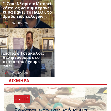
Γ. Σακελλαρίου: Μπορεί
κάποιος να συμπεράνει
τι θα κάνει το ΠΑΣΟΚ το
βράδυ των εκλογών…
07/08/2026
Ξεσπά ο Τσιάκαλος:
Δεν φτύνουμε στο
πιάτο που έχουμε
φάει…
07/08/2026
ΑΙΧΜΗΡΆ
Αιχμηρά
Άφαντος ο Τσίπρας… την ώρα