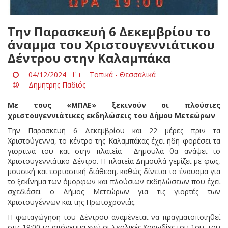
Την Παρασκευή 6 Δεκεμβρίου το
άναμμα του Χριστουγεννιάτικου
Δέντρου στην Καλαμπάκα
04/12/2024
Τοπικά - Θεσσαλικά
Δημήτρης Παδιός
Με τους «ΜΠΛΕ» ξεκινούν οι πλούσιες
χριστουγεννιάτικες εκδηλώσεις του Δήμου Μετεώρων
Την Παρασκευή 6 Δεκεμβρίου και 22 μέρες πριν τα
Χριστούγεννα, το κέντρο της Καλαμπάκας έχει ήδη φορέσει τα
γιορτινά του και στην πλατεία Δημουλά θα ανάψει το
Χριστουγεννιάτικο Δέντρο. Η πλατεία Δημουλά γεμίζει με φως,
μουσική και εορταστική διάθεση, καθώς δίνεται το έναυσμα για
το ξεκίνημα των όμορφων και πλούσιων εκδηλώσεων που έχει
σχεδιάσει ο Δήμος Μετεώρων για τις γιορτές των
Χριστουγέννων και της Πρωτοχρονιάς.
Η φωταγώγηση του Δέντρου αναμένεται να πραγματοποιηθεί
στις 19:00 το απόγευμα ενώ οι Σχολικές Χορωδίες του 1ου, του