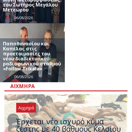
του Σωτήρος Μεγάλου
Μετεώρου
06/08/2026
Παπαθανασίου και
Καπέλας στις
προετοιμασίες του
νέου διαδικτυακού
ραδιοφωνικού σταθμού
«Follow Trikala»
06/08/2026
ΑΙΧΜΗΡΆ
Αιχμηρά
Άφαντος ο Τσίπρας… την ώρα
που η χώρα καίγεται