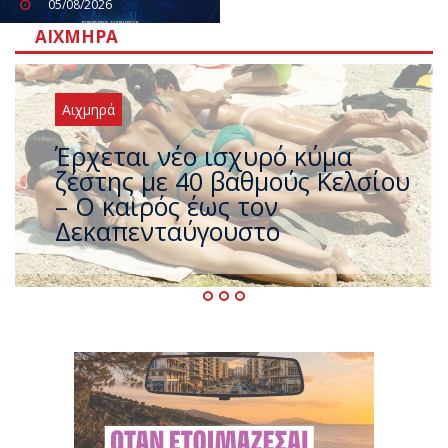
05/08/2026
ΑΙΧΜΗΡΆ
Αιχμηρά
Άφαντος ο Τσίπρας… την ώρα
που η χώρα καίγεται