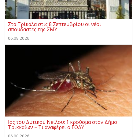
Στα Τρίκαλα στις 8 Σεπτεμβρίου οι νέοι
σπουδαστές της ΣΜΥ
06.08.2026
Ιός του Δυτικού Νείλου: 1 κρούσμα στον Δήμο
Τρικκαίων – Τι αναφέρει ο ΕΟΔΥ
06.08.2026