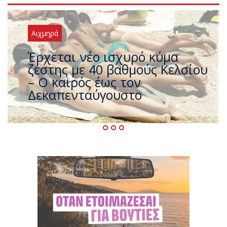
Αιχμηρά
Άφαντος ο Τσίπρας… την ώρα
που η χώρα καίγεται