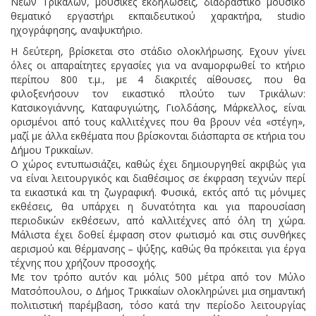
Νέων Τρικάλων, μουσικές εκδηλώσεις, διαδραστικό μουσικό
θεματικό εργαστήρι εκπαιδευτικού χαρακτήρα, studio
ηχογράφησης, αναψυκτήριο.
Η δεύτερη, βρίσκεται στο στάδιο ολοκλήρωσης. Εχουν γίνει
όλες οι απαραίτητες εργασίες για να αναμορφωθεί το κτήριο
περίπου 800 τ.μ., με 4 διακριτές αίθουσες, που θα
φιλοξενήσουν τον εικαστικό πλούτο των Τρικάλων:
Κατσικογιάννης, Καταφυγιώτης, Γιολδάσης, Μάρκελλος, είναι
ορισμένοι από τους καλλιτέχνες που θα βρουν νέα «στέγη»,
μαζί με άλλα εκθέματα που βρίσκονται διάσπαρτα σε κτήρια του
Δήμου Τρικκαίων.
Ο χώρος εντυπωσιάζει, καθώς έχει δημιουργηθεί ακριβώς για
να είναι λειτουργικός και διαθέσιμος σε έκφραση τεχνών περί
τα εικαστικά και τη ζωγραφική. Φυσικά, εκτός από τις μόνιμες
εκθέσεις, θα υπάρχει η δυνατότητα και για παρουσίαση
περιοδικών εκθέσεων, από καλλιτέχνες από όλη τη χώρα.
Μάλιστα έχει δοθεί έμφαση στον φωτισμό και στις συνθήκες
αερισμού και θέρμανσης – ψύξης, καθώς θα πρόκειται για έργα
τέχνης που χρήζουν προσοχής.
Με τον τρόπο αυτόν και μόλις 500 μέτρα από τον Μύλο
Ματσόπουλου, ο Δήμος Τρικκαίων ολοκληρώνει μια σημαντική
πολιτιστική παρέμβαση, τόσο κατά την περίοδο λειτουργίας