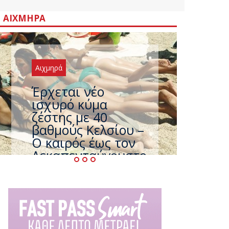
ΑΙΧΜΗΡΆ
Αιχμηρά
Άφαντος ο
Τσίπρας… την ώρα
που η χώρα
καίγεται