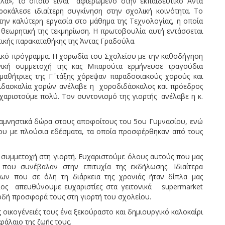
α», το οποίο είναι αφιερωμένο στην εκπαιδευτικό Άντα
κάλεσε ιδιαίτερη συγκίνηση στην σχολική κοινότητα. Το
 την καλύτερη εργασία στο μάθημα της Τεχνολογίας, η οποία
η θεωρητική της τεκμηρίωση. Η πρωτοβουλία αυτή εντάσσεται
υτικής παρακαταθήκης της Άντας Γραδούλα.
ικό πρόγραμμα. Η χορωδία του Σχολείου με την καθοδήγηση
ική συμμετοχή της κας Μπαρούτα ερμήνευσε τραγούδια
αθήτριες της Γ΄ τάξης χόρεψαν παραδοσιακούς χορούς και
δασκαλία χορών ανέλαβε η χοροδιδάσκαλος και πρόεδρος
αριστούμε πολύ. Τον συντονισμό της γιορτής ανέλαβε η κ.
μνηστικά δώρα στους αποφοίτους του 5ου Γυμνασίου, ενώ
ου με πλούσια εδέσματα, τα οποία προσφέρθηκαν από τους
ό συμμετοχή στη γιορτή. Ευχαριστούμε όλους αυτούς που μας
 που συνέβαλαν στην επιτυχία της εκδήλωσης. Ιδιαίτερα
ων που σε όλη τη διάρκεια της χρονιάς ήταν δίπλα μας
έλος απευθύνουμε ευχαριστίες στα γειτονικά supermarket
δή προσφορά τους στη γιορτή του σχολείου.
ς οικογένειές τους ένα ξεκούραστο και δημιουργικό καλοκαίρι
φάλαιο της ζωής τους.