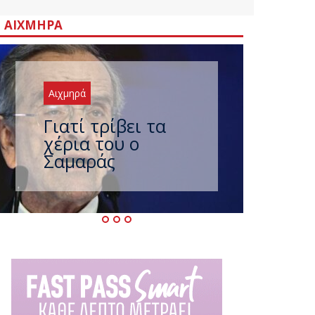
ΑΙΧΜΗΡΆ
Αιχμηρά
Ξαναχτύπησαν