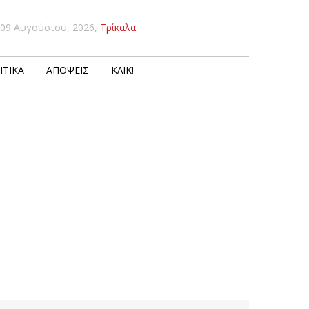
09 Αυγούστου, 2026
,
Τρίκαλα
ΤΙΚΆ
ΑΠΌΨΕΙΣ
ΚΛΙΚ!