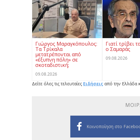
Γιώργος Μαραγκόπουλος:
Γιατί τρίβει τ
Τα Τρίκαλα
ο Σαμαράς
μετατρέπονται από
09.08.2026
«έξυπνη πόλη» σε
σκοταδιστική;
09.08.2026
Δείτε όλες τις τελευταίες
Ειδήσεις
από την Ελλάδα κ
ΜΟΙΡ
Κοινοποίηση στο Facebo