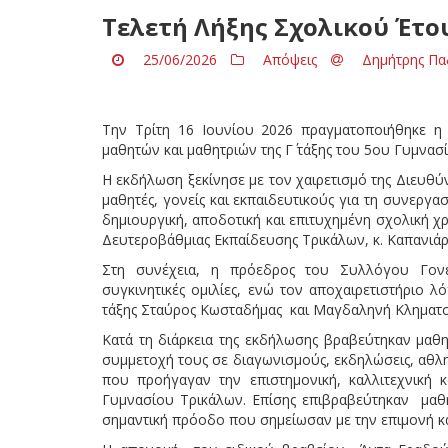
Τελετή Λήξης Σχολικού Έτο
25/06/2026
Απόψεις
Δημήτρης Πα
Tην Τρίτη 16 Ιουνίου 2026 πραγματοποιήθηκε η
μαθητών και μαθητριών της Γ΄ τάξης του 5ου Γυμνα
Η εκδήλωση ξεκίνησε με τον χαιρετισμό της Διευθύν
μαθητές, γονείς και εκπαιδευτικούς για τη συνεργ
δημιουργική, αποδοτική και επιτυχημένη σχολική 
Δευτεροβάθμιας Εκπαίδευσης Τρικάλων, κ. Καπανιάρ
Στη συνέχεια, η πρόεδρος του Συλλόγου Γον
συγκινητικές ομιλίες, ενώ τον αποχαιρετιστήριο 
τάξης Σταύρος Κωσταδήμας και Μαγδαληνή Κληματ
Κατά τη διάρκεια της εκδήλωσης βραβεύτηκαν μαθη
συμμετοχή τους σε διαγωνισμούς, εκδηλώσεις, αθλητ
που προήγαγαν την επιστημονική, καλλιτεχνική κ
Γυμνασίου Τρικάλων. Επίσης επιβραβεύτηκαν μαθητ
σημαντική πρόοδο που σημείωσαν με την επιμονή κα