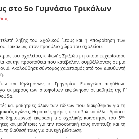
υς στο 5ο Γυμνάσιο Τρικάλων
διός
 τελετή λήξης του Σχολικού Έτους και η Αποφοίτηση των
σίου Τρικάλων, στον προαύλιο χώρο του σχολείου.
τριας του σχολείου, κ. Φανής Σμιξιώτη, η οποία ευχαρίστησε
ασία και την προσπάθεια που κατέβαλαν, συμβάλλοντας σε μια
χρονιά. Ακολούθησε σύντομος χαιρετισμός από τον Διευθυντή
η.
έων και Κηδεμόνων, κ. Γρηγορίου Ευαγγελία απηύθυνε
λόγο εκ μέρους των αποφοίτων εκφώνησαν οι μαθητές της Γ΄
σούδα.
τές και μαθήτριες όλων των τάξεων που διακρίθηκαν για τη
ικούς αγώνες, θεματικές ημέρες, φεστιβάλ και άλλες δράσεις
ου
αι δημιουργική έκφραση της σχολικής κοινότητας του 5
ές και μαθήτριες για την προσωπική τους ανάπτυξη και τη
ι τη διάθεσή τους για συνεχή βελτίωση.