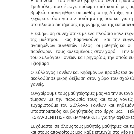
Η απονομή του ειδικού βραβείου «Άντα Γραδούλ
Γραδούλα, που έφυγε πρόωρα από κοντά μας, προ
βραβείο απονεμήθηκε σε μαθήτρια της Α΄ τάξης για
ξεχώρισε τόσο για την ποιότητά της όσο και για τ
στο πλαίσιο διατήρησης της μνήμης και της εκπαιδε
Η εκδήλωση συνεχίστηκε με ένα πλούσιο καλλιτεχν
της μαέστρου κας Καραγκούνη και την ευγεν
αγαπημένων συνθετών. Τέλος οι μαθητές και οι μ
παρέσυραν τους καλεσμένους στον χορό. Την δι
του Συλλόγου Γονέων κα Γρηγορίου, την οποία ευχ
Τζιοβάρα.
Ο Σύλλογος Γονέων και Κηδεμόνων προσέφερε ανα
ακολούθησε μικρή δεξίωση στον χώρο του σχολεί
γονείς.
Συγχαίρουμε τους μαθητές/τριες μας για την ενεργ
τίμησαν με την παρουσία τους και τους γονείς
ευχαριστούμε τον Σύλλογο Γονέων και Κηδεμόν
υποστηρικτικός και βοηθητικός στο έργο μας. Τ
«ΣΚΛΑΒΕΝΙΤΗΣ» και «MYMARKET» για την αφιλοκερ
Ευχόμαστε σε όλους τους μαθητές, μαθήτριες και τι
και στους αποφοίτους μας κάθε επιτυχία στο νέο κε