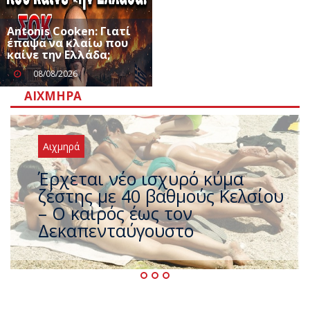
Antonis Cooken: Γιατί
έπαψα να κλαίω που
καίνε την Ελλάδα;
08/08/2026
ΑΙΧΜΗΡΆ
Αιχμηρά
Άφαντος ο Τσίπρας… την ώρα
που η χώρα καίγεται