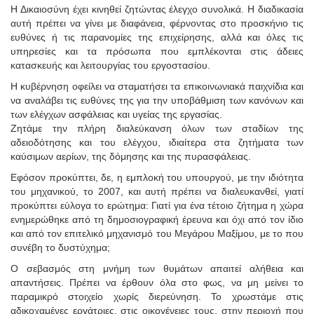
Η Δικαιοσύνη έχει κινηθεί ζητώντας έλεγχο συνολικά. Η διαδικασία
αυτή πρέπει να γίνει με διαφάνεια, φέρνοντας στο προσκήνιο τις
ευθύνες ή τις παρανομίες της επιχείρησης, αλλά και όλες τις
υπηρεσίες και τα πρόσωπα που εμπλέκονται στις άδειες
κατασκευής και λειτουργίας του εργοστασίου.
Η κυβέρνηση οφείλει να σταματήσει τα επικοινωνιακά παιχνίδια και
να αναλάβει τις ευθύνες της για την υποβάθμιση των κανόνων και
των ελέγχων ασφάλειας και υγείας της εργασίας.
Ζητάμε την πλήρη διαλεύκανση όλων των σταδίων της
αδειοδότησης και του ελέγχου, ιδιαίτερα στα ζητήματα των
καύσιμων αερίων, της δόμησης και της πυρασφάλειας.
Εφόσον προκύπτει, δε, η εμπλοκή του υπουργού, με την ιδιότητα
του μηχανικού, το 2007, και αυτή πρέπει να διαλευκανθεί, γιατί
προκύπτει εύλογα το ερώτημα: Γιατί για ένα τέτοιο ζήτημα η χώρα
ενημερώθηκε από τη δημοσιογραφική έρευνα και όχι από τον ίδιο
και από τον επιτελικό μηχανισμό του Μεγάρου Μαξίμου, με το που
συνέβη το δυστύχημα;
Ο σεβασμός στη μνήμη των θυμάτων απαιτεί αλήθεια και
απαντήσεις. Πρέπει να έρθουν όλα στο φως, να μη μείνει το
παραμικρό στοιχείο χωρίς διερεύνηση. Το χρωστάμε στις
αδικοχαμένες εργάτριες, στις οικογένειες τους, στην περιοχή που