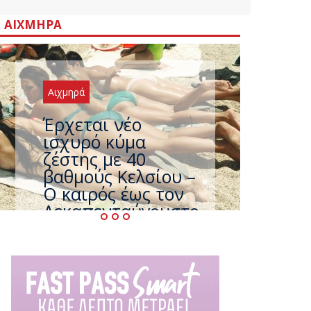
ΑΙΧΜΗΡΆ
Αιχμηρά
Άφαντος ο
Τσίπρας… την ώρα
που η χώρα
καίγεται