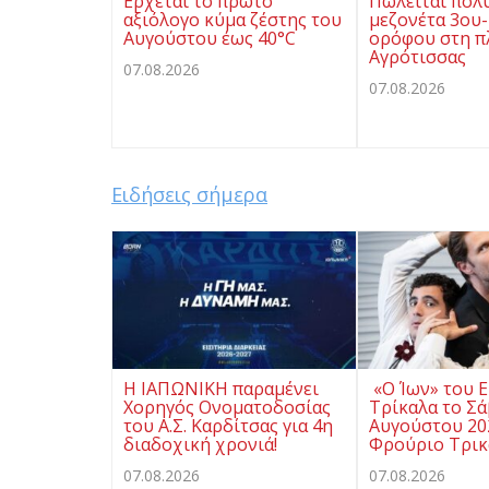
Ερχεται το πρώτο
Πωλείται πολ
αξιόλογο κύμα ζέστης του
μεζονέτα 3ου-
Αυγούστου έως 40°C
ορόφου στη π
Αγρότισσας
07.08.2026
07.08.2026
Ειδήσεις σήμερα
Η ΙΑΠΩΝΙΚΗ παραμένει
«Ο Ίων» του Ε
Χορηγός Ονοματοδοσίας
Τρίκαλα το Σ
του Α.Σ. Καρδίτσας για 4η
Αυγούστου 20
διαδοχική χρονιά!
Φρούριο Τρι
07.08.2026
07.08.2026