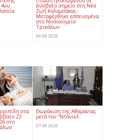
υτελής
Πτώση ηλικιωμένου σε
 4ου
δύσβατο σημείο στη Νέα
λατεία
Ζωή Καλαμπάκας-
Μεταφέρθηκε εσπευσμένα
στο Νοσοκομείο
Τρικάλων
06.08.2026
υριπίδη στα
Θωράκιση της Αθαμανίας
άββατο 22
μετά τον “Ντάνιελ
26 στο
07.08.2026
κάλων