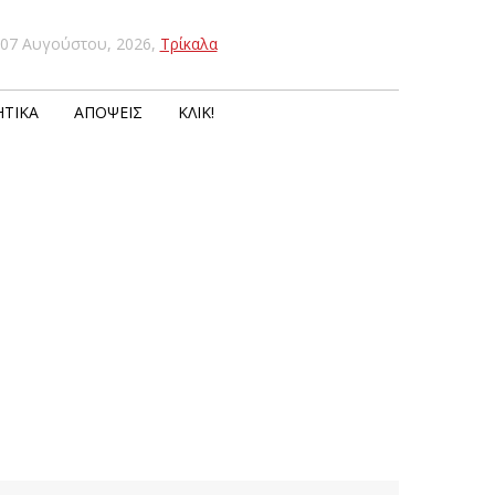
07 Αυγούστου, 2026
,
Τρίκαλα
ΤΙΚΆ
ΑΠΌΨΕΙΣ
ΚΛΙΚ!