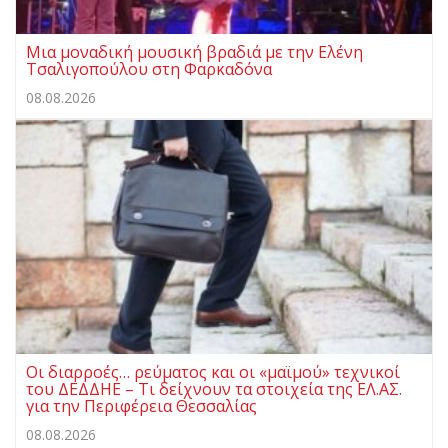
Μια μοναδική μουσική βραδιά με την Ελένη
Τσαλιγοπούλου στη Φαρκαδόνα
08.08.2026
Οι διαρροές… ρεύματος και οι «μαϊμού» τεχνικοί
του ΔΕΔΔΗΕ – Τι δείχνουν τα στοιχεία της ΕΛ.ΑΣ.
για την Περιφέρεια Θεσσαλίας
08.08.2026