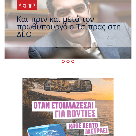
Αιχμηρά
Έρχεται νέο ισχυρό κύμα
ζέστης με 40 βαθμούς Κελσίου
– Ο καιρός έως τον
Δεκαπενταύγουστο