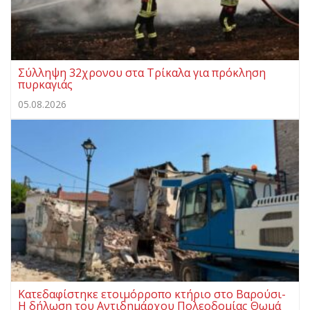
Σύλληψη 32χρονου στα Τρίκαλα για πρόκληση
πυρκαγιάς
05.08.2026
Κατεδαφίστηκε ετοιμόρροπο κτήριο στο Βαρούσι-
Η δήλωση του Αντιδημάρχου Πολεοδομίας Θωμά