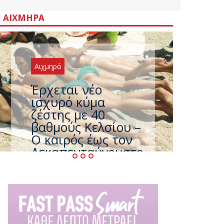
ΑΙΧΜΗΡΆ
Αιχμηρά
Έρχεται νέο
ισχυρό κύμα
ζέστης με 40
βαθμούς Κελσίου –
Ο καιρός έως τον
Δεκαπενταύγουστο