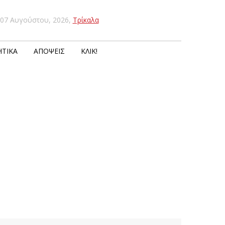
07 Αυγούστου, 2026
,
Τρίκαλα
ΤΙΚΆ
ΑΠΌΨΕΙΣ
ΚΛΙΚ!