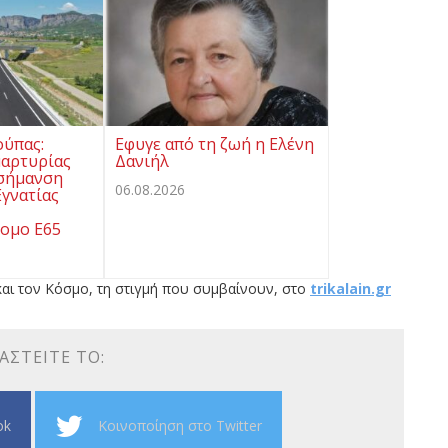
ούπας:
Εφυγε από τη ζωή η Ελένη
μαρτυρίας
Δανιήλ
 σήμανση
06.08.2026
γνατίας
ομο Ε65
αι τον Κόσμο, τη στιγμή που συμβαίνουν, στο
trikalain.gr
ΑΣΤΕΊΤΕ ΤΟ:
ok
Κοινοποίηση στο Twitter