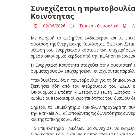
Συνεχίζεται η πρωτοβουλία
Κοινότητας
02/06/2026
Τοπικά - Θεσσαλικά
Δ
Με αφορμή το αυξημένο ενδιαφέρον και τις επικο
σύσταση της Ενεργειακής Κοινότητας, διευκρινίζετα
μείωση του ενεργειακού κόστους των επιχειρήσεων
άμεσο οικονομικό κέρδος από την πώληση ενέργειας
Η Ενεργειακή Κοινότητα στοχεύει στην ουσιαστική
συμμετεχουσών επιχειρήσεων, ενισχύοντας παράλληλ
Υπενθυμίζεται ότι η πρωτοβουλία για τη δημιουργία
ξεκινήσει ήδη από τον Φεβρουάριο του 2023, ε
Οικονομικού Επόπτη κ. Στέφανου Γιώτη. Ωστόσο, κ
κυρίως οι περιορισμοί χωρητικότητας του δικτύου 
Σήμερα, το Επιμελητήριο Τρικάλων προχωρά τη συγ
την e-trikala ΑΕ, αξιοποιώντας τις δυνατότητες σ
και της τοπικής κοινωνίας.
Το Επιμελητήριο Τρικάλων θα συνεχίσει να ενημερ
διαδικασίας, καθώς και για τις προϋποθέσεις και τα