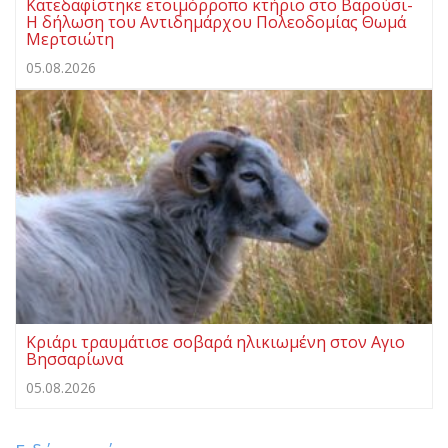
Κατεδαφίστηκε ετοιμόρροπο κτήριο στο Βαρούσι-
Η δήλωση του Αντιδημάρχου Πολεοδομίας Θωμά
Μερτσιώτη
05.08.2026
Κριάρι τραυμάτισε σοβαρά ηλικιωμένη στον Αγιο
Βησσαρίωνα
05.08.2026