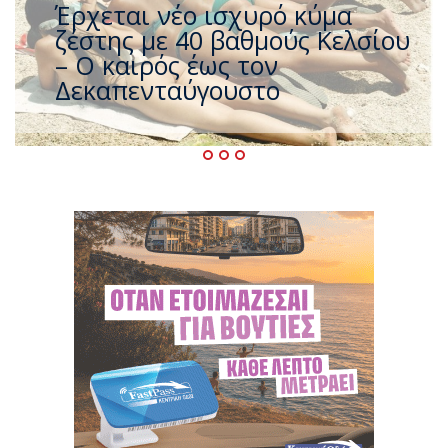
Άφαντος ο Τσίπρας… την ώρα
που η χώρα καίγεται