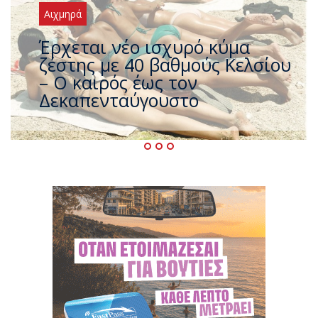
Αιχμηρά
Άφαντος ο Τσίπρας… την ώρα
που η χώρα καίγεται