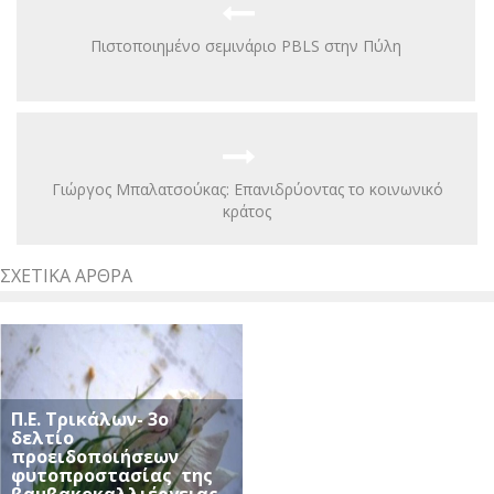
Πιστοποιημένο σεμινάριο PBLS στην Πύλη
Γιώργος Μπαλατσούκας: Επανιδρύοντας το κοινωνικό
κράτος
ΣΧΕΤΙΚΆ ΆΡΘΡΑ
Π.Ε. Τρικάλων- 3ο
δελτίο
προειδοποιήσεων
φυτοπροστασίας της
βαμβακοκαλλιέργειας