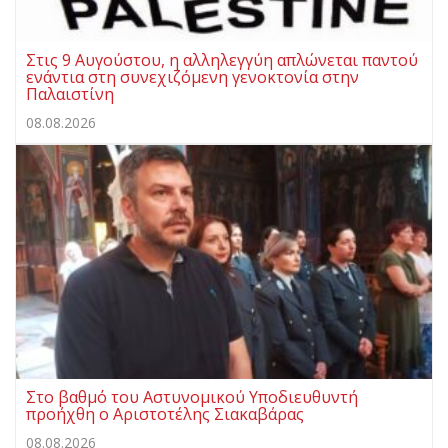
Στις 9 Αυγούστου, η αλληλεγγύη απλώνεται παντού
ενάντια στη συνεχιζόμενη γενοκτονία στην
Παλαιστίνη
08.08.2026
Στο βαθμό του Αστυνομικού Υποδιευθυντή
προήχθη ο Αριστοτέλης Σιακαβάρας
08.08.2026