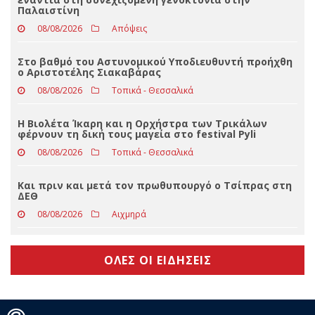
beach bar, βούτηξε ο μπάρμαν για να τον σώσει
08/08/2026
Απόψεις
Στις 9 Αυγούστου, η αλληλεγγύη απλώνεται παντού
ενάντια στη συνεχιζόμενη γενοκτονία στην
Παλαιστίνη
08/08/2026
Απόψεις
Στο βαθμό του Αστυνομικού Υποδιευθυντή προήχθη
ο Αριστοτέλης Σιακαβάρας
08/08/2026
Τοπικά - Θεσσαλικά
Η Βιολέτα Ίκαρη και η Ορχήστρα των Τρικάλων
φέρνουν τη δική τους μαγεία στο festival Pyli
08/08/2026
Τοπικά - Θεσσαλικά
Και πριν και μετά τον πρωθυπουργό ο Τσίπρας στη
ΔΕΘ
08/08/2026
Αιχμηρά