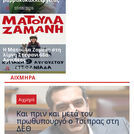
07/08/2026
Η Ματούλα Ζαμάνη στη
λίμνη Στεφανιάδα
Αργιθέας
07/08/2026
ΑΙΧΜΗΡΆ
Αιχμηρά
Έρχεται νέο ισχυρό κύμα
ζέστης με 40 βαθμούς Κελσίου
– Ο καιρός έως τον