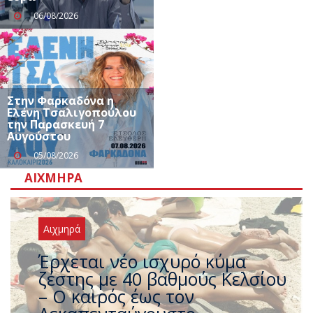
06/08/2026
Στην Φαρκαδόνα η
Ελένη Τσαλιγοπούλου
την Παρασκευή 7
Αυγούστου
05/08/2026
ΑΙΧΜΗΡΆ
Αιχμηρά
Άφαντος ο Τσίπρας… την ώρα
που η χώρα καίγεται