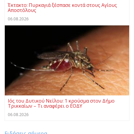
Έκτακτο: Πυρκαγιά ξέσπασε κοντά στους Αγίους
Αποστόλους
06.08.2026
Ιός του Δυτικού Νείλου: 1 κρούσμα στον Δήμο
Τρικκαίων – Τι αναφέρει ο ΕΟΔΥ
06.08.2026
Ειδήσεις σήμερα