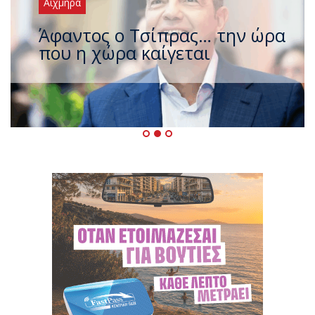
Αιχμηρά
Οικονόμου κατά Τσίπρα:
Πολεμάει το ΠΑΣΟΚ και κάνει
«πλάτες» στο Μητσοτάκη