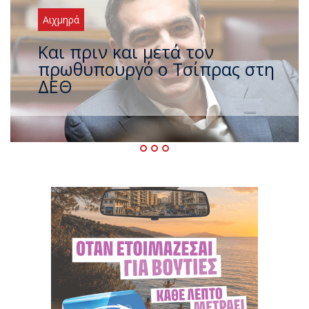
Αιχμηρά
Έρχεται νέο ισχυρό κύμα
ζέστης με 40 βαθμούς Κελσίου
– Ο καιρός έως τον
Δεκαπενταύγουστο