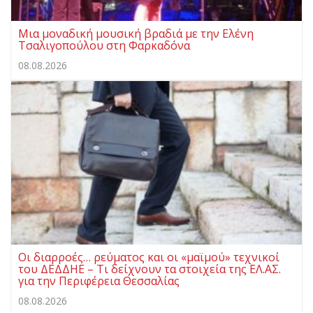
Μια μοναδική μουσική βραδιά με την Ελένη
Τσαλιγοπούλου στη Φαρκαδόνα
08.08.2026
Οι διαρροές… ρεύματος και οι «μαϊμού» τεχνικοί
του ΔΕΔΔΗΕ – Τι δείχνουν τα στοιχεία της ΕΛ.ΑΣ.
για την Περιφέρεια Θεσσαλίας
08.08.2026