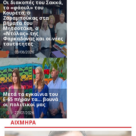
Οι διακοπές του Σακκά,
το «φάουλ» του
Κουρέτα, ο
Ζαραμπούκας στα
βήματα του
Μητσοτάκη, ο
«Ντόλας» της
Φαρκαδόνας και οι νέες
ταυτότητες
03/08/2026
Μετά τα εγκαίνια του
Ε-65 πήραν τα… βουνά
οι πολιτικοί μας
27/07/2026
ΑΙΧΜΗΡΆ