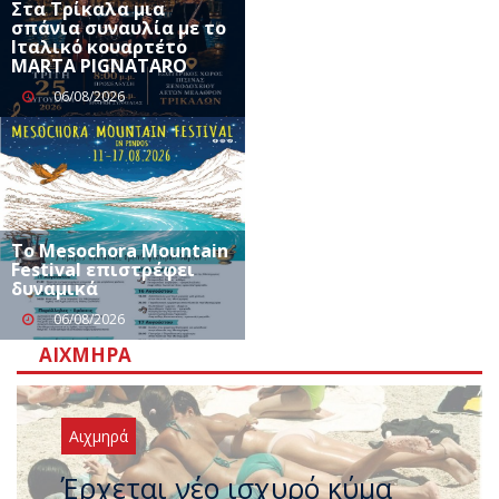
Στα Τρίκαλα μια
σπάνια συναυλία με το
Ιταλικό κουαρτέτο
MARTA PIGNATARO
06/08/2026
Το Mesochora Mountain
Festival επιστρέφει
δυναμικά
06/08/2026
ΑΙΧΜΗΡΆ
Αιχμηρά
Άφαντος ο Τσίπρας… την ώρα