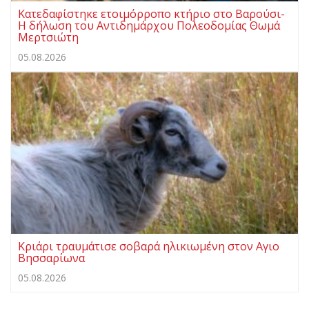
Κατεδαφίστηκε ετοιμόρροπο κτήριο στο Βαρούσι-
Η δήλωση του Αντιδημάρχου Πολεοδομίας Θωμά
Μερτσιώτη
05.08.2026
Κριάρι τραυμάτισε σοβαρά ηλικιωμένη στον Αγιο
Βησσαρίωνα
05.08.2026