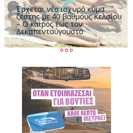
Άφαντος ο Τσίπρας… την ώρα
που η χώρα καίγεται