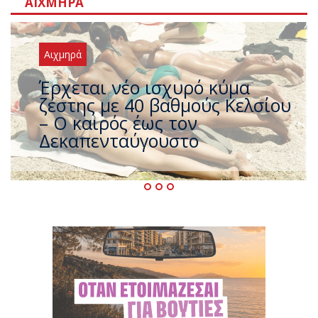
ΑΙΧΜΗΡΆ
Αιχμηρά
Άφαντος ο Τσίπρας… την ώρα
που η χώρα καίγεται