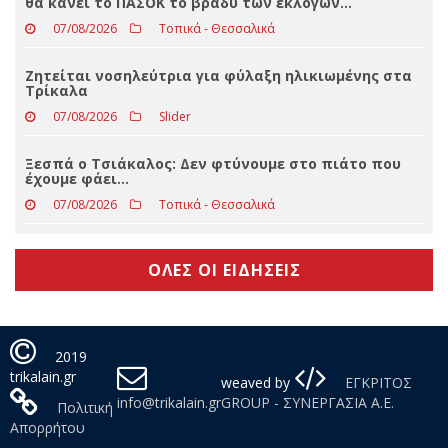
Eφυγε από τη ζωή ο Γρηγόριος Αποσ. Γκανάς
07/08/2026
Δελτία Τύπου
Γ. Σακελλαρίου: Μπορεί κάποιος να συμπεράνει τι
θα κάνει το ΠΑΣΟΚ το βράδυ των εκλογών…
07/08/2026
Τοπικά - Θεσσαλικά
Ζητείται νοσηλεύτρια για φύλαξη ηλικιωμένης στα
Τρίκαλα
07/08/2026
Slider
Ξεσπά ο Τσιάκαλος: Δεν φτύνουμε στο πιάτο που
έχουμε φάει…
07/08/2026
Τοπικά - Θεσσαλικά
ΟΛΕΣ ΟΙ ΕΙΔΗΣΕΙΣ
2019