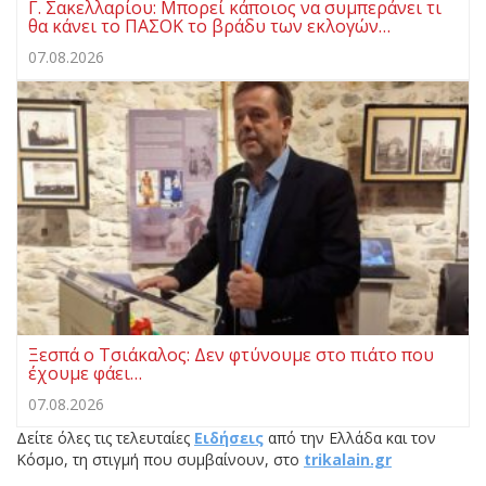
Γ. Σακελλαρίου: Μπορεί κάποιος να συμπεράνει τι
θα κάνει το ΠΑΣΟΚ το βράδυ των εκλογών…
07.08.2026
Ξεσπά ο Τσιάκαλος: Δεν φτύνουμε στο πιάτο που
έχουμε φάει…
07.08.2026
Δείτε όλες τις τελευταίες
Ειδήσεις
από την Ελλάδα και τον
Κόσμο, τη στιγμή που συμβαίνουν, στο
trikalain.gr