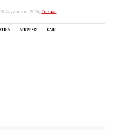
08 Αυγούστου, 2026
,
Τρίκαλα
ΤΙΚΆ
ΑΠΌΨΕΙΣ
ΚΛΙΚ!