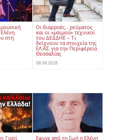
 μουσική
Οι διαρροές… ρεύματος
 Ελένη
και οι «μαϊμού» τεχνικοί
υ στη
του ΔΕΔΔΗΕ – Τι
δείχνουν τα στοιχεία της
ΕΛ.ΑΣ. για την Περιφέρεια
Θεσσαλίας
08.08.2026
: Γιατί
Eφυγε από τη ζωή η Ελένη