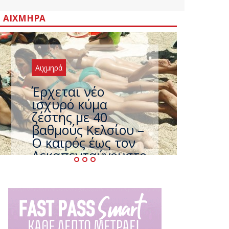
ΑΙΧΜΗΡΆ
Αιχμηρά
Έρχεται νέο
ισχυρό κύμα
ζέστης με 40
βαθμούς Κελσίου –
Ο καιρός έως τον
Δεκαπενταύγουστο