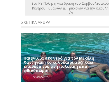
Στο ΚΥ Πύλης η νέα δράση του Συμβουλευτικού
Κέντρου Γυναικών Δ. Τρικκαίων για την έμφυλη
βία
ΣΧΕΤΙΚΆ ΆΡΘΡΑ
Παιχνίδια στο νερό για τον Μικέλη
Χατζηγάκη το καλοκαίρι-Συζητάει
επάνοδο του στη πολιτική από
φθινόπωρο;
08/08/2026