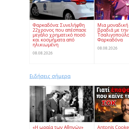
Φαρκαδόνα: Συνελήφθη
Μια μοναδική
22χρονος που απέσπασε
βραδιά με την
μεγάλο χρηματικό ποσό
Τσαλιγοπούλο
και κοσμήματα από
Φαρκαδόνα
ηλικιωμένη
08.08.2026
08.08.2026
Ειδήσεις σήμερα
«Η ωραία των Αθηνών»
Antonis Cooken