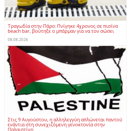
Τραγωδία στην Πάρο: Πνίγηκε 4χρονος σε πισίνα
beach bar, βούτηξε ο μπάρμαν για να τον σώσει
08.08.2026
Στις 9 Αυγούστου, η αλληλεγγύη απλώνεται παντού
ενάντια στη συνεχιζόμενη γενοκτονία στην
Παλαιστίνη