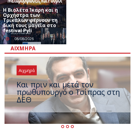
Η Βιολέτα Ίκαρη και η
Ορχήστρα των
Τρικάλων φέρνουν τη
δική τους μαγεία στο
festival Pyli
08/08/2026
ΑΙΧΜΗΡΆ
Αιχμηρά
Έρχεται νέο ισχυρό κύμα
ζέστης με 40 βαθμούς Κελσίου
– Ο καιρός έως τον
Δεκαπενταύγουστο