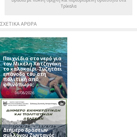
Τρίκαλα
ΣΧΕΤΙΚΆ ΆΡΘΡΑ
Παιχνίδια στο νερό για
τον Μικέλη Χατζηγάκη
το καλοκαίρι-Συζητάει
επάνοδο του στη
πολιτική από
φθινόπωρο;
08/08/2026
Διήμερο δράσεων
συλλόγου Ζωντανός