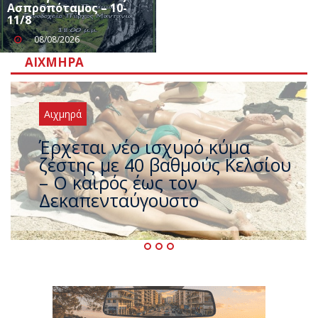
Ασπροπόταμος – 10-
11/8
08/08/2026
ΑΙΧΜΗΡΆ
Αιχμηρά
Άφαντος ο Τσίπρας… την ώρα
που η χώρα καίγεται