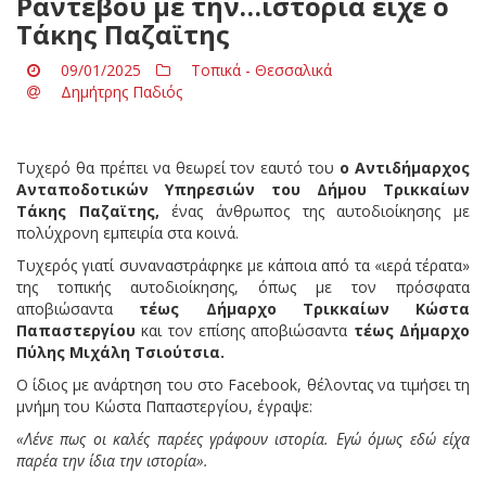
Ραντεβού με την…ιστορία είχε ο
Τάκης Παζαϊτης
09/01/2025
Τοπικά - Θεσσαλικά
Δημήτρης Παδιός
Τυχερό θα πρέπει να θεωρεί τον εαυτό του
ο Αντιδήμαρχος
Ανταποδοτικών Υπηρεσιών του Δήμου Τρικκαίων
Τάκης Παζαϊτης,
ένας άνθρωπος της αυτοδιοίκησης με
πολύχρονη εμπειρία στα κοινά.
Τυχερός γιατί συναναστράφηκε με κάποια από τα «ιερά τέρατα»
της τοπικής αυτοδιοίκησης, όπως με τον πρόσφατα
αποβιώσαντα
τέως Δήμαρχο Τρικκαίων Κώστα
Παπαστεργίου
και τον επίσης αποβιώσαντα
τέως Δήμαρχο
Πύλης Μιχάλη Τσιούτσια.
Ο ίδιος με ανάρτηση του στο Facebook, θέλοντας να τιμήσει τη
μνήμη του Κώστα Παπαστεργίου, έγραψε:
«Λένε πως οι καλές παρέες γράφουν ιστορία. Εγώ όμως εδώ είχα
παρέα την ίδια την ιστορία».