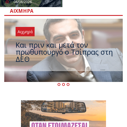
08/08/2026
ΑΙΧΜΗΡΆ
Αιχμηρά
Έρχεται νέο ισχυρό κύμα
ζέστης με 40 βαθμούς Κελσίου
– Ο καιρός έως τον
Δεκαπενταύγουστο