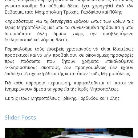
γνωστοποιοῦμε ὅτι οὐδεμία ἄδεια ἔχει χορηγηθεῖ ἀπὸ τὸν
Σεβασμιώτατο Μητροπολίτη Τρίκκης, Γαρδικίου καὶ Πύλης
κ.Χρυσόστομο γιὰ τὴ διενέργεια ἐράνου ἐντὸς τῶν ὁρίων τῆς
Ἱερᾶς Μητροπόλεώς μας ἀπὸ τὰ συγκεκριμένα πρόσωπα ἢ ἀπὸ
ὁποιαδήποτε ἄλλη ὁμάδα χωρὶς τὴν προβλεπόμενη
ἐκκλησιαστικὴ καὶ νόμιμη ἄδεια.
Παρακαλοῦμε τοὺς εὐσεβεῖς χριστιανοὺς νὰ εἶναι ἰδιαιτέρως
προσεκτικοὶ καὶ νὰ μὴν προβαίνουν σὲ οἰκονομικὲς προσφορὲς
πρὸς πρόσωπα ποὺ ζητοῦν χρήματα ἐπικαλούμενα
ἐκκλησιαστικοὺς σκοπούς, ἐὰν προηγουμένως δὲν ἔχουν
ἐπιδείξει τὴ σχετικὴ ἄδεια τῆς κατά τόπον Ἱερᾶς Μητροπόλεως.
Γιὰ κάθε παρόμοια περίπτωση, παρακαλοῦνται οἱ πιστοὶ νὰ
ἐνημερώνουν ἄμεσα τὰ γραφεῖα τῆς Ἱερᾶς Μητροπόλεως.
Ἐκ τῆς Ἱερᾶς Μητροπόλεως Τρίκκης, Γαρδικίου καὶ Πύλης
Slider Posts