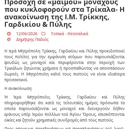
Προσοχή σε «μαϊμού» μοναχούς
που κυκλοφορούν στα Τρίκαλα- Η
ανακοίνωση της Ι.Μ. Τρίκκης,
Γαρδικίου & Πύλης
12/06/2026
Τοπικά - Θεσσαλικά
Δημήτρης Παδιός
Η Ιερά Μητρόπολη Τρίκκης, Γαρδικίου και Πύλης προειδοποιεί
τους πολίτες για την εμφάνιση ατόμων που παρουσιάζονται
ψευδώς ως μοναχοί και περιφέρονται στην περιοχή των
Τρικάλων ζητώντας χρήματα ή προσπαθώντας να αποσπάσουν
δωρεές. Η Μητρόπολη καλεί τους πιστούς να είναι ιδιαίτερα
προσεκτικοί.
H ανακοίνωση:
Ἡ Ἱερὰ Μητρόπολις Τρίκκης, Γαρδικίου καὶ Πύλης
πληροφορήθηκε ὅτι κατά τις τελευταίες ημέρες πρόσωπα τα
οποία παρουσιάζονται ως μοναχοί και διενεργούν δήθεν
ἐράνους ὑπέρ Ἱερῶν Κελλίων τοῦ Ἁγίου Ὄρους, ἐπισκέπτονται
οἰκίες καὶ ζητοῦν χρηματικές συνδρομές ἀπό τοὺς πιστούς.
Πρὸς ἀποφυγὴ παρεξηγήσεων καὶ παραπλανήσεως τοῦ λαοῦ,