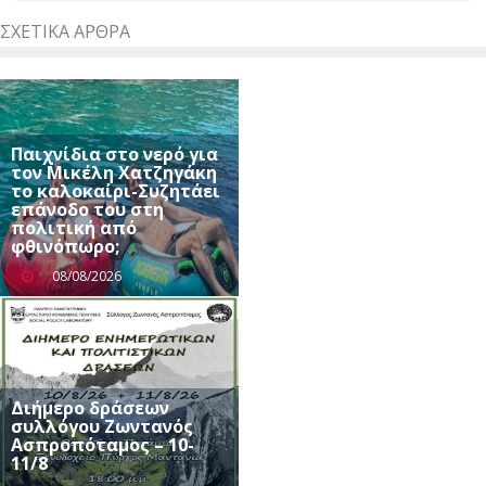
ΣΧΕΤΙΚΆ ΆΡΘΡΑ
Παιχνίδια στο νερό για
τον Μικέλη Χατζηγάκη
το καλοκαίρι-Συζητάει
επάνοδο του στη
πολιτική από
φθινόπωρο;
08/08/2026
Διήμερο δράσεων
συλλόγου Ζωντανός
Ασπροπόταμος – 10-
11/8