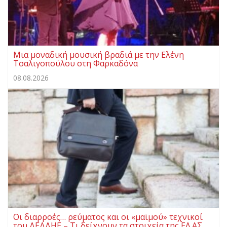
Μια μοναδική μουσική βραδιά με την Ελένη
Τσαλιγοπούλου στη Φαρκαδόνα
08.08.2026
Οι διαρροές… ρεύματος και οι «μαϊμού» τεχνικοί
του ΔΕΔΔΗΕ – Τι δείχνουν τα στοιχεία της ΕΛ.ΑΣ.