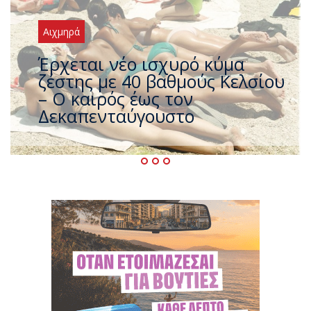
Αιχμηρά
Άφαντος ο Τσίπρας… την ώρα
που η χώρα καίγεται