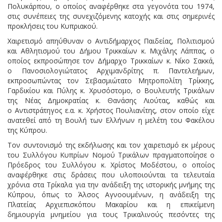
Πολυκάρπου, ο οποίος αναφέρθηκε στα γεγονότα του 1974,
στις συνέπειες της συνεχιζόμενης κατοχής και στις σημερινές
προκλήσεις του Κυπριακού.
Χαιρετισμό απηύθυναν ο Αντιδήμαρχος Παιδείας, Πολιτισμού
και Αθλητισμού του Δήμου Τρικκαίων κ. Μιχάλης Λάππας, ο
οποίος εκπροσώπησε τον Δήμαρχο Τρικκαίων κ. Νίκο Σακκά,
ο Πανοσιολογιώτατος Αρχιμανδρίτης π. Παντελεήμων,
εκπροσωπώντας τον Σεβασμιώτατο Μητροπολίτη Τρίκκης,
Γαρδικίου και Πύλης κ. Χρυσόστομο, ο Βουλευτής Τρικάλων
της Νέας Δημοκρατίας κ. Θανάσης Λιούτας, καθώς και
ο Αντιστράτηγος ε.α. κ. Χρήστος Πουλιανίτης, στον οποίο είχε
ανατεθεί από τη Βουλή των Ελλήνων η μελέτη του Φακέλου
της Κύπρου.
Τον συντονισμό της εκδήλωσης και τον χαιρετισμό εκ μέρους
του Συλλόγου Κυπρίων Νομού Τρικάλων πραγματοποίησε ο
Πρόεδρος του Συλλόγου κ. Χρίστος Μοδέστου, ο οποίος
αναφέρθηκε στις δράσεις που υλοποιούνται τα τελευταία
χρόνια στα Τρίκαλα για την ανάδειξη της ιστορικής μνήμης της
Κύπρου, όπως το Άλσος Αγνοουμένων, η ανάδειξη της
Πλατείας Αρχιεπισκόπου Μακαρίου και η επικείμενη
δημιουργία μνημείου για τους Τρικαλινούς πεσόντες της