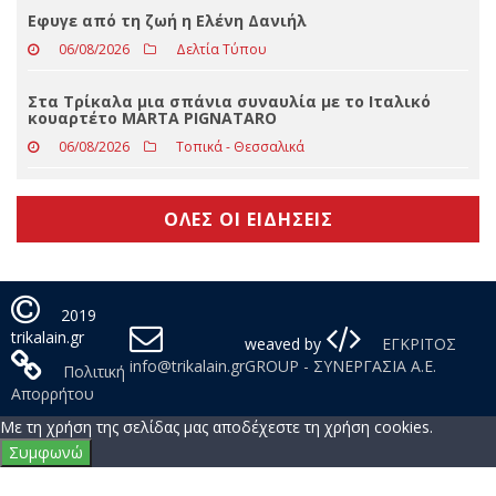
Εφυγε από τη ζωή η Ελένη Δανιήλ
06/08/2026
Δελτία Τύπου
Στα Τρίκαλα μια σπάνια συναυλία με το Ιταλικό
κουαρτέτο MARTA PIGNATARO
06/08/2026
Τοπικά - Θεσσαλικά
ΟΛΕΣ ΟΙ ΕΙΔΗΣΕΙΣ
2019
trikalain.gr
weaved by
ΕΓΚΡΙΤΟΣ
info@trikalain.gr
GROUP - ΣΥΝΕΡΓΑΣΙΑ Α.Ε.
Πολιτική
Απορρήτου
Με τη χρήση της σελίδας μας αποδέχεστε τη χρήση cookies.
Συμφωνώ