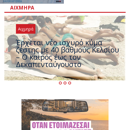
ΑΙΧΜΗΡΆ
Αιχμηρά
Άφαντος ο Τσίπρας… την ώρα
που η χώρα καίγεται