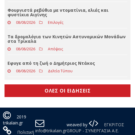
Όμιλος ΔΕΗ: Επεκτείνεται δυναμικά στην αγορά της
Πολωνίας με χαρτοφυλάκιο ΑΠΕ 277,3 MW
08/08/2026
Απόψεις
Φουρνιστά ρεβύθια με ντοματίνια, ελιές και
φυστίκια Αιγίνης
08/08/2026
Επιλογές
Τα δρομολόγια των Κινητών Αστυνομικών Μονάδων
στα Τρίκαλα
08/08/2026
Απόψεις
Eφυγε από τη ζωή ο Δημήτριος Ντάκος
08/08/2026
Δελτία Τύπου
ΟΛΕΣ ΟΙ ΕΙΔΗΣΕΙΣ