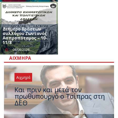
Διήμερο δράσεων
συλλόγου Ζωντανός
Ασπροπόταμος – 10-
11/8
08/08/2026
ΑΙΧΜΗΡΆ
Αιχμηρά
Έρχεται νέο ισχυρό κύμα
ζέστης με 40 βαθμούς Κελσίου
– Ο καιρός έως τον
Δεκαπενταύγουστο