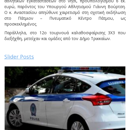
αθλητικών εγκαταστάσεων στο νησί, προϋπολογισμού 6 εκ.
ευρώ, παρόντος του Υπουργού Αθλητισμού Γιάννη Βούρτση.
Ο κ. Αναστασίου απηύθυνε χαιρετισμό στη σχετική εκδήλωση
στο Πάτμιον – Πνευματικό Κέντρο Πάτμου, ως
προσκεκλημένος.
Παράλληλα, στο 12ο τουρνουά καλαθοσφαίρισης 3Χ3 που
διεξήχθη, μετείχαν και ομάδες από τον Δήμο Τρικκαίων.
Slider Posts