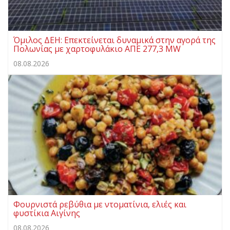
Όμιλος ΔΕΗ: Επεκτείνεται δυναμικά στην αγορά της
Πολωνίας με χαρτοφυλάκιο ΑΠΕ 277,3 MW
08.08.2026
Φουρνιστά ρεβύθια με ντοματίνια, ελιές και
φυστίκια Αιγίνης
08.08.2026