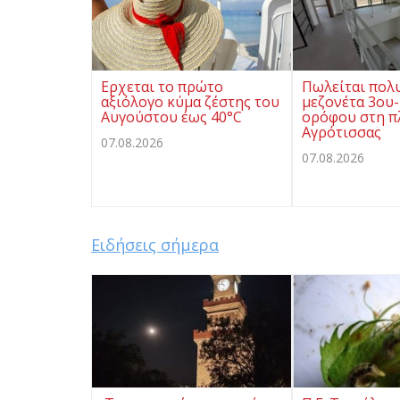
Ερχεται το πρώτο
Πωλείται πολ
αξιόλογο κύμα ζέστης του
μεζονέτα 3ου-
Αυγούστου έως 40°C
ορόφου στη π
Αγρότισσας
07.08.2026
07.08.2026
Ειδήσεις σήμερα