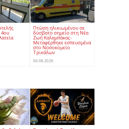
υτελής
Πτώση ηλικιωμένου σε
 4ου
δύσβατο σημείο στη Νέα
λατεία
Ζωή Καλαμπάκας-
Μεταφέρθηκε εσπευσμένα
στο Νοσοκομείο
Τρικάλων
06.08.2026