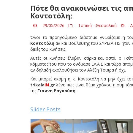
Πότε θα ανακοινώσει τις α
Κοντοτόλη;
29/05/2026
Τοπικά - Θεσσαλικά
Δ
Όλοι το προηγούμενο διάστημα γνωρίζαμε ή το
Κοντοτόλη
αν και Βουλευτής του ΣΥΡΙΖΑ-ΠΣ ήταν
δικές του κινήσεις.
Αυτές οι κινήσεις έλαβαν σάρκα και οστά, ο Τσ
κόμματος του που το ονόμασε ΕΛ.Α.Σ και τώρα απομέ
αν δηλαδή ακολουθήσει τον Αλέξη Τσίπρα ή όχι.
Και μπορεί ακόμη η κ. Κοντοτόλη να μην έχει τ
trikala
IN
.
gr
λένε πως είναι θέμα χρόνου η συμπόρευ
της
Γιάννη Ραγκούση.
Slider Posts