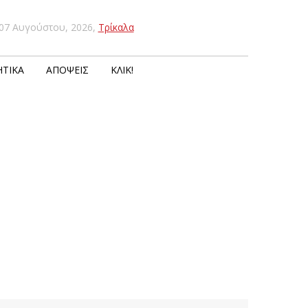
07 Αυγούστου, 2026
,
Τρίκαλα
ΤΙΚΆ
ΑΠΌΨΕΙΣ
ΚΛΙΚ!