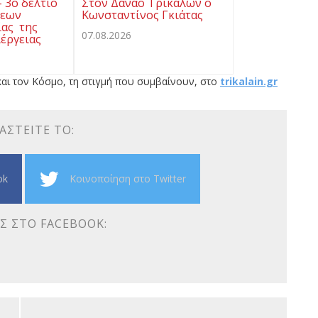
- 3ο δελτίο
Στον Δαναό Τρικάλων ο
σεων
Κωνσταντίνος Γκιάτας
ας της
07.08.2026
έργειας
αι τον Κόσμο, τη στιγμή που συμβαίνουν, στο
trikalain.gr
ΑΣΤΕΊΤΕ ΤΟ:
ok
Κοινοποίηση στο Twitter
Σ ΣΤΟ FACEBOOK: