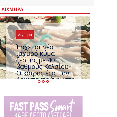
ΑΙΧΜΗΡΆ
Αιχμηρά
Άφαντος ο
Τσίπρας… την ώρα
που η χώρα
καίγεται