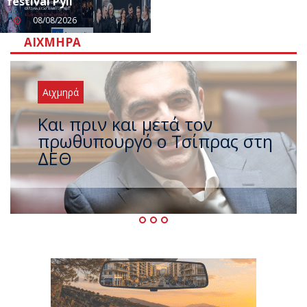
festival Pyli
08/08/2026
ΑΙΧΜΗΡΆ
Αιχμηρά
Έρχεται νέο ισχυρό κύμα
ζέστης με 40 βαθμούς Κελσίου
– Ο καιρός έως τον
Δεκαπενταύγουστο