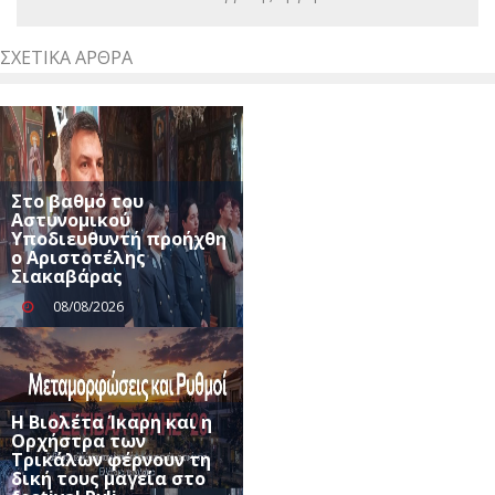
ΣΧΕΤΙΚΆ ΆΡΘΡΑ
Στο βαθμό του
Αστυνομικού
Υποδιευθυντή προήχθη
ο Αριστοτέλης
Σιακαβάρας
08/08/2026
Η Βιολέτα Ίκαρη και η
Ορχήστρα των
Τρικάλων φέρνουν τη
δική τους μαγεία στο