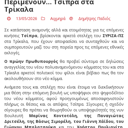
Περιμένουν… Τσίπρα στα
Τρίκαλα
13/05/2026
Αιχμηρά
Δημήτρης Παδιός
Σε κατάσταση αναμονής αλλά και ετοιμότητας για τις επόμενες
κινήσεις
Τσίπρα
, βρίσκονται αρκετά στελέχη του
ΣΥΡΙΖΑ-ΠΣ
στα Τρίκαλα, που έχουν αποφασίσει να συνταχθούν και να
συμπορευτούν μαζί του στη πορεία προς τις επόμενες εθνικές
εκλογές.
Ο πρώην Πρωθυπουργός
θα προβεί σύντομα σε δηλώσεις
αναγγελίας του νέου πολυαναμενόμενου κόμματος του και στα
Τρίκαλα αρκετοί πολιτικοί του φίλοι είναι βέβαιο πως θα τον
ακολουθήσουν στο νέο κόμμα.
Ανάμεσα τους και στελέχη που είναι έτοιμα να διεκδικήσουν
μια θέση στην επόμενη βουλή ως υποψήφιοι στο ψηφοδέλτιο
του νέου κόμματος, αφού προηγουμένως αποσαφηνιστούν
πλήρως οι θέσεις και οι απόψεις Τσίπρα. Σίγουρες ή σχεδόν
σίγουρες θα πρέπει να θεωρηθούν οι υποψηφιότητές της νυν
Βουλευτή
Μαρίνας Κοντοτόλη, της Παναγιώτας
Δριτσέλη, της Βάσως Σιμορέλη, του Γιάννη Χάϊδου, του
Γιώργου Μπαλατσούκα
και του
Χρήστου Πουλιανίτη
,