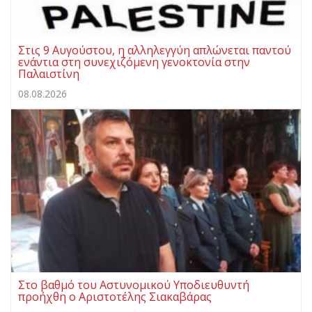
Στις 9 Αυγούστου, η αλληλεγγύη απλώνεται παντού
ενάντια στη συνεχιζόμενη γενοκτονία στην
Παλαιστίνη
08.08.2026
Στο βαθμό του Αστυνομικού Υποδιευθυντή
προήχθη ο Αριστοτέλης Σιακαβάρας