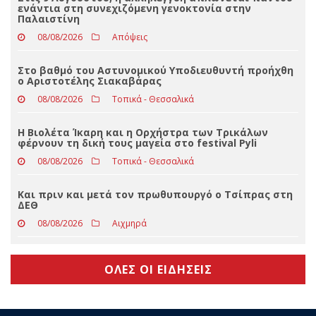
beach bar, βούτηξε ο μπάρμαν για να τον σώσει
08/08/2026
Απόψεις
Στις 9 Αυγούστου, η αλληλεγγύη απλώνεται παντού
ενάντια στη συνεχιζόμενη γενοκτονία στην
Παλαιστίνη
08/08/2026
Απόψεις
Στο βαθμό του Αστυνομικού Υποδιευθυντή προήχθη
ο Αριστοτέλης Σιακαβάρας
08/08/2026
Τοπικά - Θεσσαλικά
Η Βιολέτα Ίκαρη και η Ορχήστρα των Τρικάλων
φέρνουν τη δική τους μαγεία στο festival Pyli
08/08/2026
Τοπικά - Θεσσαλικά
Και πριν και μετά τον πρωθυπουργό ο Τσίπρας στη
ΔΕΘ
08/08/2026
Αιχμηρά