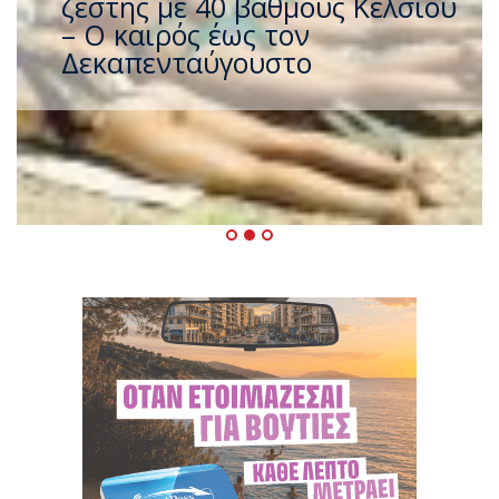
ζέστης με 40 βαθμούς Κελσίου
– Ο καιρός έως τον
Δεκαπενταύγουστο