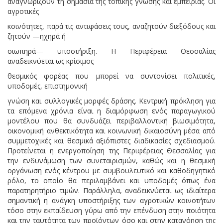
αναγνωρίζουν τη σημασία της τοπικής γνώσης και εμπειρίας. Οι
αγροτικές
κοινότητες, παρά τις αντιφάσεις τους, αναζητούν διεξόδους και
ζητούν —ηχηρά ή
σιωπηρά— υποστήριξη. Η Περιφέρεια Θεσσαλίας
αναδεικνύεται ως κρίσιμος
θεσμικός φορέας που μπορεί να συντονίσει πολιτικές,
υποδομές, επιστημονική
γνώση και συλλογικές μορφές δράσης. Κεντρική πρόκληση για
τα επόμενα χρόνια είναι η διαμόρφωση ενός παραγωγικού
μοντέλου που θα συνδυάζει περιβαλλοντική βιωσιμότητα,
οικονομική ανθεκτικότητα και κοινωνική δικαιοσύνη μέσα από
συμμετοχικές και θεσμικά αξιόπιστες διαδικασίες σχεδιασμού.
Προτείνεται η ενεργοποίηση της Περιφέρειας Θεσσαλίας για
την ενδυνάμωση των συνεταιρισμών, καθώς και η θεσμική
οργάνωση ενός κέντρου με συμβουλευτικό και καθοδηγητικό
ρόλο, το οποίο θα περιλαμβάνει και υποδομές όπως ένα
παρατηρητήριο τιμών. Παράλληλα, αναδεικνύεται ως ιδιαίτερα
σημαντική η ανάγκη υποστήριξης των αγροτικών κοινοτήτων
τόσο στην εκπαίδευση γύρω από την επένδυση στην ποιότητα
και την ταυτότητα των προϊόντων όσο και στην κατανόηση της