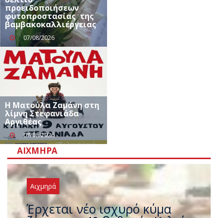
προειδοποιήσεων
φυτοπροστασίας της
βαμβακοκαλλιέργειας
07/08/2026
Η Ματούλα Ζαμάνη στη
λίμνη Στεφανιάδα
Αργιθέας
07/08/2026
ΑΙΧΜΗΡΆ
Αιχμηρά
Έρχεται νέο ισχυρό κύμα