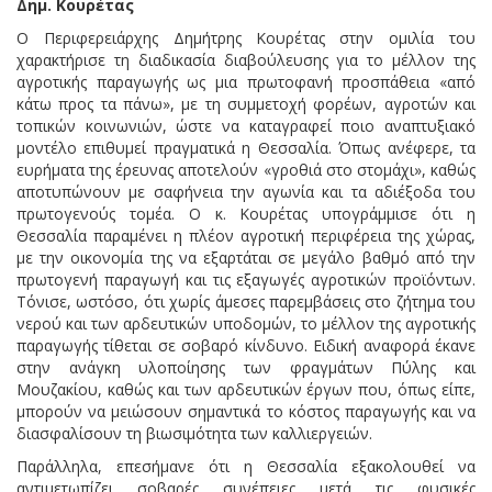
Δημ. Κουρέτας
Ο Περιφερειάρχης Δημήτρης Κουρέτας στην ομιλία του
χαρακτήρισε τη διαδικασία διαβούλευσης για το μέλλον της
αγροτικής παραγωγής ως μια πρωτοφανή προσπάθεια «από
κάτω προς τα πάνω», με τη συμμετοχή φορέων, αγροτών και
τοπικών κοινωνιών, ώστε να καταγραφεί ποιο αναπτυξιακό
μοντέλο επιθυμεί πραγματικά η Θεσσαλία. Όπως ανέφερε, τα
ευρήματα της έρευνας αποτελούν «γροθιά στο στομάχι», καθώς
αποτυπώνουν με σαφήνεια την αγωνία και τα αδιέξοδα του
πρωτογενούς τομέα. Ο κ. Κουρέτας υπογράμμισε ότι η
Θεσσαλία παραμένει η πλέον αγροτική περιφέρεια της χώρας,
με την οικονομία της να εξαρτάται σε μεγάλο βαθμό από την
πρωτογενή παραγωγή και τις εξαγωγές αγροτικών προϊόντων.
Τόνισε, ωστόσο, ότι χωρίς άμεσες παρεμβάσεις στο ζήτημα του
νερού και των αρδευτικών υποδομών, το μέλλον της αγροτικής
παραγωγής τίθεται σε σοβαρό κίνδυνο. Ειδική αναφορά έκανε
στην ανάγκη υλοποίησης των φραγμάτων Πύλης και
Μουζακίου, καθώς και των αρδευτικών έργων που, όπως είπε,
μπορούν να μειώσουν σημαντικά το κόστος παραγωγής και να
διασφαλίσουν τη βιωσιμότητα των καλλιεργειών.
Παράλληλα, επεσήμανε ότι η Θεσσαλία εξακολουθεί να
αντιμετωπίζει σοβαρές συνέπειες μετά τις φυσικές