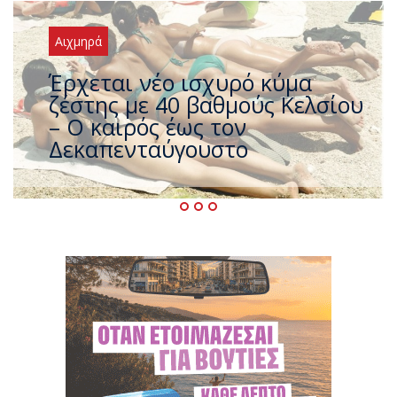
Αιχμηρά
Άφαντος ο Τσίπρας… την ώρα
που η χώρα καίγεται