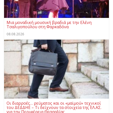
Μια μοναδική μουσική βραδιά με την Ελένη
Τσαλιγοπούλου στη Φαρκαδόνα
08.08.2026
Οι διαρροές… ρεύματος και οι «μαϊμού» τεχνικοί
του ΔΕΔΔΗΕ – Τι δείχνουν τα στοιχεία της ΕΛ.ΑΣ.
για την Περιφέρεια Θεσσαλίας