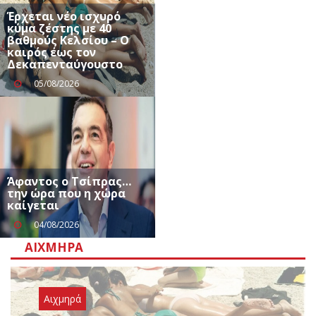
Έρχεται νέο ισχυρό
κύμα ζέστης με 40
βαθμούς Κελσίου – Ο
καιρός έως τον
Δεκαπενταύγουστο
05/08/2026
Άφαντος ο Τσίπρας…
την ώρα που η χώρα
καίγεται
04/08/2026
ΑΙΧΜΗΡΆ
Αιχμηρά