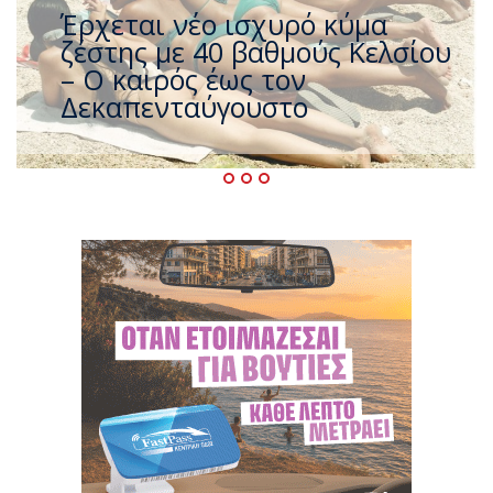
Άφαντος ο Τσίπρας… την ώρα
που η χώρα καίγεται