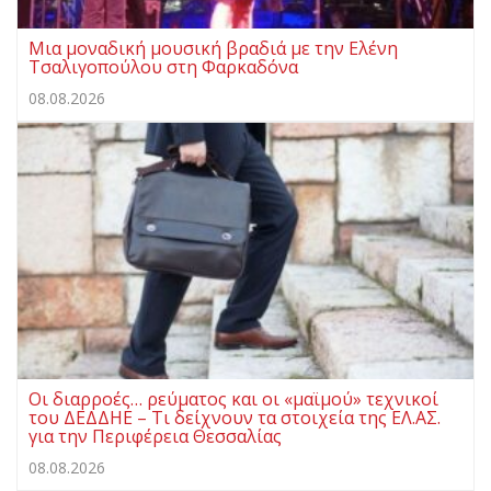
Μια μοναδική μουσική βραδιά με την Ελένη
Τσαλιγοπούλου στη Φαρκαδόνα
08.08.2026
Οι διαρροές… ρεύματος και οι «μαϊμού» τεχνικοί
του ΔΕΔΔΗΕ – Τι δείχνουν τα στοιχεία της ΕΛ.ΑΣ.
για την Περιφέρεια Θεσσαλίας
08.08.2026