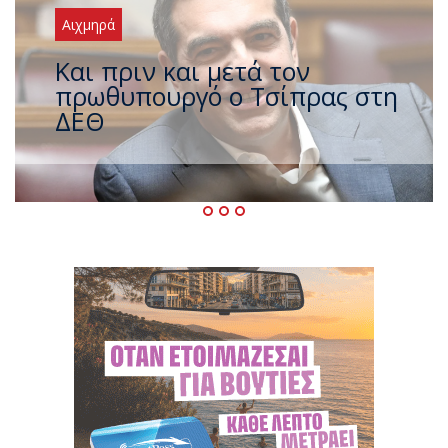
Αιχμηρά
Έρχεται νέο ισχυρό κύμα
ζέστης με 40 βαθμούς Κελσίου
– Ο καιρός έως τον
Δεκαπενταύγουστο