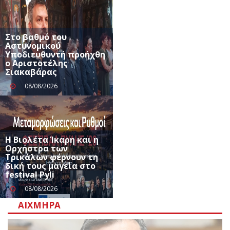
Στο βαθμό του
Αστυνομικού
Υποδιευθυντή προήχθη
ο Αριστοτέλης
Σιακαβάρας
08/08/2026
Η Βιολέτα Ίκαρη και η
Ορχήστρα των
Τρικάλων φέρνουν τη
δική τους μαγεία στο
festival Pyli
08/08/2026
ΑΙΧΜΗΡΆ