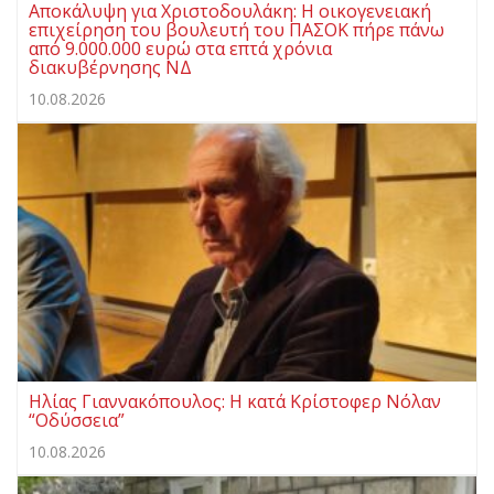
Αποκάλυψη για Χριστοδουλάκη: Η οικογενειακή
επιχείρηση του βουλευτή του ΠΑΣΟΚ πήρε πάνω
από 9.000.000 ευρώ στα επτά χρόνια
διακυβέρνησης ΝΔ
10.08.2026
Ηλίας Γιαννακόπουλος: Η κατά Κρίστοφερ Νόλαν
“Oδύσσεια”
10.08.2026