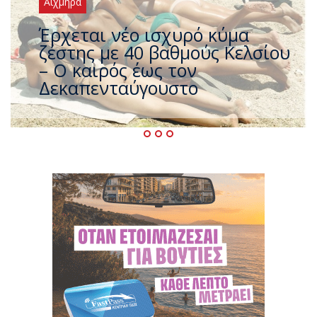
Αιχμηρά
Άφαντος ο Τσίπρας… την ώρα
που η χώρα καίγεται