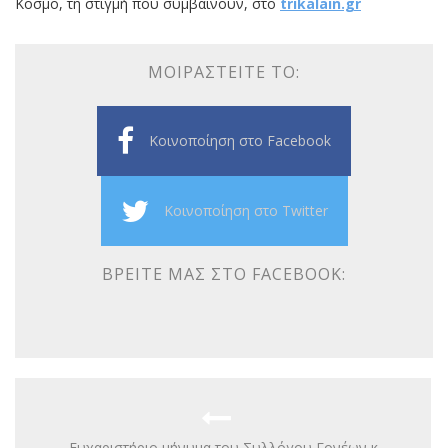
Κόσμο, τη στιγμή που συμβαίνουν, στο
trikalain.gr
ΜΟΙΡΑΣΤΕΊΤΕ ΤΟ:
Κοινοποίηση στο Facebook
Κοινοποίηση στο Twitter
ΒΡΕΊΤΕ ΜΑΣ ΣΤΟ FACEBOOK:
Ευχαριστήριο μήνυμα του Συλλόγου Γονέων κ