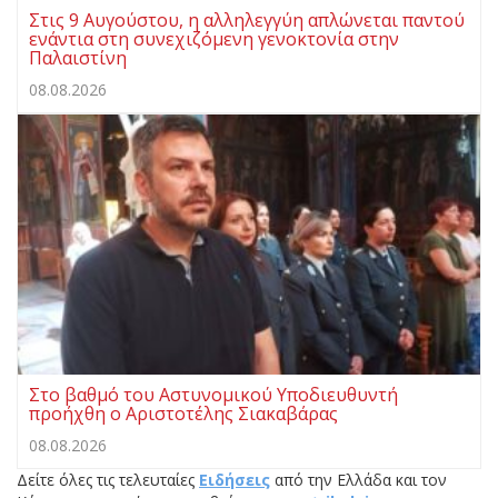
Στις 9 Αυγούστου, η αλληλεγγύη απλώνεται παντού
ενάντια στη συνεχιζόμενη γενοκτονία στην
Παλαιστίνη
08.08.2026
Στο βαθμό του Αστυνομικού Υποδιευθυντή
προήχθη ο Αριστοτέλης Σιακαβάρας
08.08.2026
Δείτε όλες τις τελευταίες
Ειδήσεις
από την Ελλάδα και τον