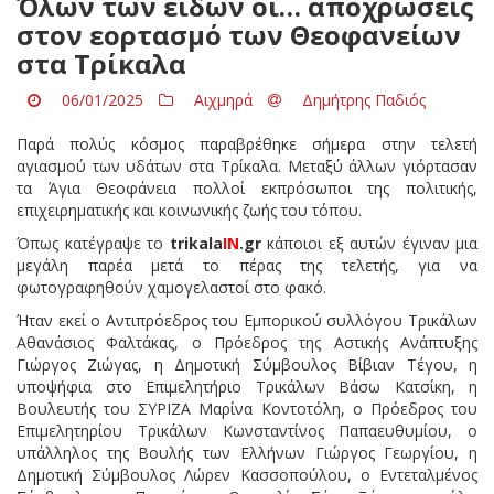
Όλων των ειδών οι… αποχρώσεις
στον εορτασμό των Θεοφανείων
στα Τρίκαλα
06/01/2025
Αιχμηρά
Δημήτρης Παδιός
Παρά πολύς κόσμος παραβρέθηκε σήμερα στην τελετή
αγιασμού των υδάτων στα Τρίκαλα. Μεταξύ άλλων γιόρτασαν
τα Άγια Θεοφάνεια πολλοί εκπρόσωποι της πολιτικής,
επιχειρηματικής και κοινωνικής ζωής του τόπου.
Όπως κατέγραψε το
trikala
IN
.gr
κάποιοι εξ αυτών έγιναν μια
μεγάλη παρέα μετά το πέρας της τελετής, για να
φωτογραφηθούν χαμογελαστοί στο φακό.
Ήταν εκεί ο Αντιπρόεδρος του Εμπορικού συλλόγου Τρικάλων
Αθανάσιος Φαλτάκας, ο Πρόεδρος της Αστικής Ανάπτυξης
Γιώργος Ζιώγας, η Δημοτική Σύμβουλος Βίβιαν Τέγου, η
υποψήφια στο Επιμελητήριο Τρικάλων Βάσω Κατσίκη, η
Βουλευτής του ΣΥΡΙΖΑ Μαρίνα Κοντοτόλη, ο Πρόεδρος του
Επιμελητηρίου Τρικάλων Κωνσταντίνος Παπαευθυμίου, ο
υπάλληλος της Βουλής των Ελλήνων Γιώργος Γεωργίου, η
Δημοτική Σύμβουλος Λώρεν Κασσοπούλου, ο Εντεταλμένος