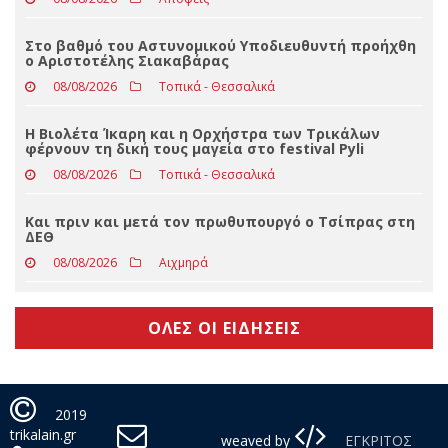
Στις 9 Αυγούστου, η αλληλεγγύη απλώνεται παντού
ενάντια στη συνεχιζόμενη γενοκτονία στην
Παλαιστίνη
08/08/2026
Απόψεις
Στο βαθμό του Αστυνομικού Υποδιευθυντή προήχθη
ο Αριστοτέλης Σιακαβάρας
08/08/2026
Τοπικά - Θεσσαλικά
Η Βιολέτα Ίκαρη και η Ορχήστρα των Τρικάλων
φέρνουν τη δική τους μαγεία στο festival Pyli
08/08/2026
Τοπικά - Θεσσαλικά
Και πριν και μετά τον πρωθυπουργό ο Τσίπρας στη
ΔΕΘ
08/08/2026
Αιχμηρά
ΟΛΕΣ ΟΙ ΕΙΔΗΣΕΙΣ