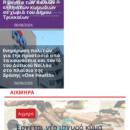
Η μαγεία των παλιών
ελληνικών κωμωδιών
σε χωριά του Δήμου
Τρικκαίων
06/08/2026
Ενημέρωση πολιτών
για την προστασία από
τα κουνούπια και τον Ιό
του Δυτικού Νείλου
στο πλαίσιο της
δράσης «One Health»
06/08/2026
ΑΙΧΜΗΡΆ
Αιχμηρά
Άφαντος ο Τσίπρας… την ώρα