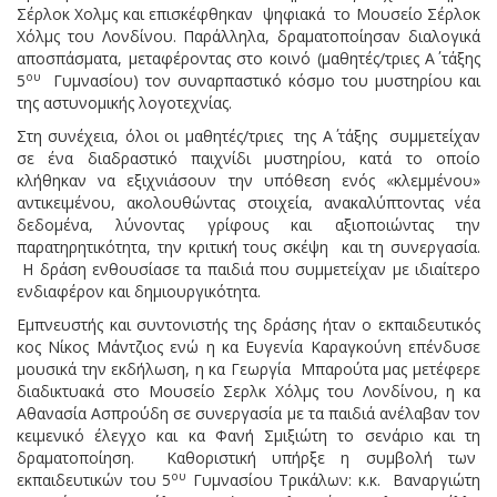
Σέρλοκ Χολμς και επισκέφθηκαν ψηφιακά το Μουσείο Σέρλοκ
Χόλμς του Λονδίνου. Παράλληλα, δραματοποίησαν διαλογικά
αποσπάσματα, μεταφέροντας στο κοινό (μαθητές/τριες Α΄ τάξης
ου
5
Γυμνασίου) τον συναρπαστικό κόσμο του μυστηρίου και
της αστυνομικής λογοτεχνίας.
Στη συνέχεια, όλοι οι μαθητές/τριες της Α΄ τάξης συμμετείχαν
σε ένα διαδραστικό παιχνίδι μυστηρίου, κατά το οποίο
κλήθηκαν να εξιχνιάσουν την υπόθεση ενός «κλεμμένου»
αντικειμένου, ακολουθώντας στοιχεία, ανακαλύπτοντας νέα
δεδομένα, λύνοντας γρίφους και αξιοποιώντας την
παρατηρητικότητα, την κριτική τους σκέψη και τη συνεργασία.
Η δράση ενθουσίασε τα παιδιά που συμμετείχαν με ιδιαίτερο
ενδιαφέρον και δημιουργικότητα.
Εμπνευστής και συντονιστής της δράσης ήταν ο εκπαιδευτικός
κος Νίκος Μάντζιος ενώ η κα Ευγενία Καραγκούνη επένδυσε
μουσικά την εκδήλωση, η κα Γεωργία Μπαρούτα μας μετέφερε
διαδικτυακά στο Μουσείο Σερλκ Χόλμς του Λονδίνου, η κα
Αθανασία Ασπρούδη σε συνεργασία με τα παιδιά ανέλαβαν τον
κειμενικό έλεγχο και κα Φανή Σμιξιώτη το σενάριο και τη
δραματοποίηση. Καθοριστική υπήρξε η συμβολή των
ου
εκπαιδευτικών του 5
Γυμνασίου Τρικάλων: κ.κ. Βαναργιώτη