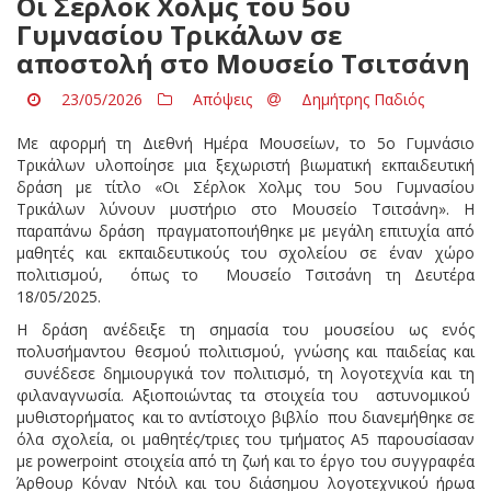
Οι Σέρλοκ Χολμς του 5ου
Γυμνασίου Τρικάλων σε
αποστολή στο Μουσείο Τσιτσάνη
23/05/2026
Απόψεις
Δημήτρης Παδιός
Με αφορμή τη Διεθνή Ημέρα Μουσείων, το 5ο Γυμνάσιο
Τρικάλων υλοποίησε μια ξεχωριστή βιωματική εκπαιδευτική
δράση με τίτλο «Οι Σέρλοκ Χολμς του 5ου Γυμνασίου
Τρικάλων λύνουν μυστήριο στο Μουσείο Τσιτσάνη». Η
παραπάνω δράση πραγματοποιήθηκε με μεγάλη επιτυχία από
μαθητές και εκπαιδευτικούς του σχολείου σε έναν χώρο
πολιτισμού, όπως το Μουσείο Τσιτσάνη τη Δευτέρα
18/05/2025.
Η δράση ανέδειξε τη σημασία του μουσείου ως ενός
πολυσήμαντου θεσμού πολιτισμού, γνώσης και παιδείας και
συνέδεσε δημιουργικά τον πολιτισμό, τη λογοτεχνία και τη
φιλαναγνωσία. Αξιοποιώντας τα στοιχεία του αστυνομικού
μυθιστορήματος και το αντίστοιχο βιβλίο που διανεμήθηκε σε
όλα σχολεία, οι μαθητές/τριες του τμήματος Α5 παρουσίασαν
με powerpoint στοιχεία από τη ζωή και το έργο του συγγραφέα
Άρθουρ Κόναν Ντόιλ και του διάσημου λογοτεχνικού ήρωα