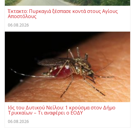
Έκτακτο: Πυρκαγιά ξέσπασε κοντά στους Αγίους
Αποστόλους
06.08.2026
Ιός του Δυτικού Νείλου: 1 κρούσμα στον Δήμο
Τρικκαίων – Τι αναφέρει ο ΕΟΔΥ
06.08.2026