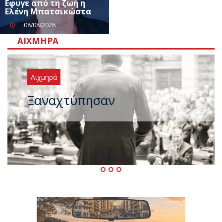
Eφυγε από τη ζωή η
Ελένη Μπατσικώστα
08/08/2026
ΑΙΧΜΗΡΆ
Αιχμηρά
Μεταγραφικός «πυρετός» στο
ΠΑΣΟΚ μετά το καλοκαίρι